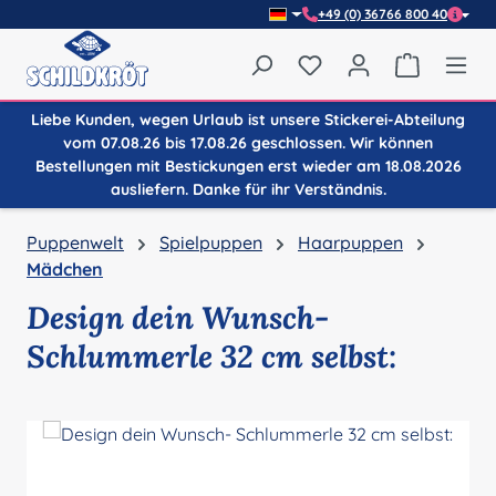
+49 (0) 36766 800 40
Zum Hauptinhalt springen
Du hast 0 Produkte auf
Warenkor
Liebe Kunden, wegen Urlaub ist unsere Stickerei-Abteilung
vom 07.08.26 bis 17.08.26 geschlossen. Wir können
Bestellungen mit Bestickungen erst wieder am 18.08.2026
ausliefern. Danke für ihr Verständnis.
Puppenwelt
Spielpuppen
Haarpuppen
Mädchen
Design dein Wunsch-
Schlummerle 32 cm selbst:
Bildergalerie überspringen