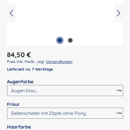
Regulärer Preis:
84,50 €
Preis inkl. MwSt., zzgl.
Versandkosten
Lieferzeit ca. 7 Werktage
auswählen
Augenfarbe
auswählen
Frisur
auswählen
Haarfarbe