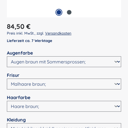
Regulärer Preis:
84,50 €
Preis inkl. MwSt., zzgl.
Versandkosten
Lieferzeit ca. 7 Werktage
auswählen
Augenfarbe
auswählen
Frisur
auswählen
Haarfarbe
auswählen
Kleidung