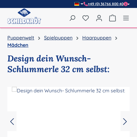
+49 (0) 36766 800 40
Zum Hauptinhalt springen
Du hast 0 Produkte auf
Warenkor
Puppenwelt
Spielpuppen
Haarpuppen
Mädchen
Design dein Wunsch-
Schlummerle 32 cm selbst:
Bildergalerie überspringen