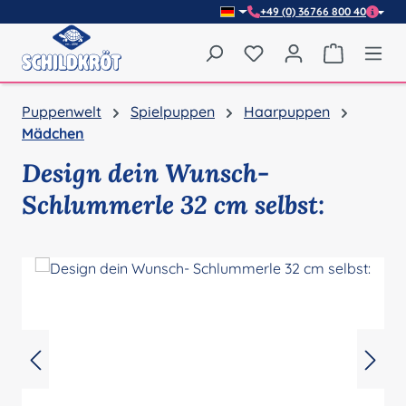
+49 (0) 36766 800 40
Zum Hauptinhalt springen
Du hast 0 Produkte auf
Warenkor
Puppenwelt
Spielpuppen
Haarpuppen
Mädchen
Design dein Wunsch-
Schlummerle 32 cm selbst:
Bildergalerie überspringen