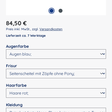
Regulärer Preis:
84,50 €
Preis inkl. MwSt., zzgl.
Versandkosten
Lieferzeit ca. 7 Werktage
auswählen
Augenfarbe
auswählen
Frisur
auswählen
Haarfarbe
auswählen
Kleidung