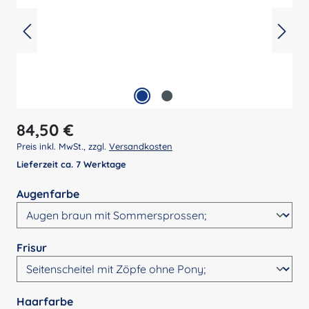
Regulärer Preis:
84,50 €
Preis inkl. MwSt., zzgl.
Versandkosten
Lieferzeit ca. 7 Werktage
auswählen
Augenfarbe
auswählen
Frisur
auswählen
Haarfarbe