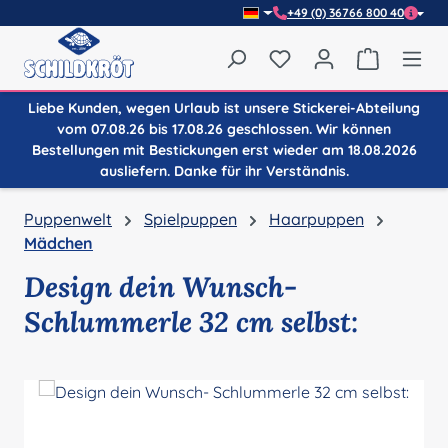
+49 (0) 36766 800 40
Zum Hauptinhalt springen
Du hast 0 Produkte auf
Warenkor
Liebe Kunden, wegen Urlaub ist unsere Stickerei-Abteilung
vom 07.08.26 bis 17.08.26 geschlossen. Wir können
Bestellungen mit Bestickungen erst wieder am 18.08.2026
ausliefern. Danke für ihr Verständnis.
Puppenwelt
Spielpuppen
Haarpuppen
Mädchen
Design dein Wunsch-
Schlummerle 32 cm selbst:
Bildergalerie überspringen