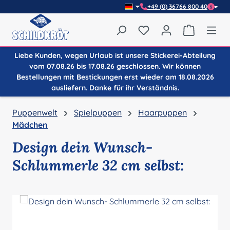
+49 (0) 36766 800 40
Zum Hauptinhalt springen
Du hast 0 Produkte auf
Warenkor
Liebe Kunden, wegen Urlaub ist unsere Stickerei-Abteilung
vom 07.08.26 bis 17.08.26 geschlossen. Wir können
Bestellungen mit Bestickungen erst wieder am 18.08.2026
ausliefern. Danke für ihr Verständnis.
Puppenwelt
Spielpuppen
Haarpuppen
Mädchen
Design dein Wunsch-
Schlummerle 32 cm selbst:
Bildergalerie überspringen