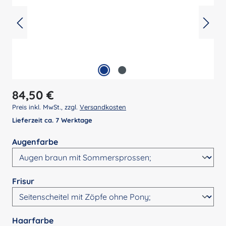
Regulärer Preis:
84,50 €
Preis inkl. MwSt., zzgl.
Versandkosten
Lieferzeit ca. 7 Werktage
auswählen
Augenfarbe
auswählen
Frisur
auswählen
Haarfarbe