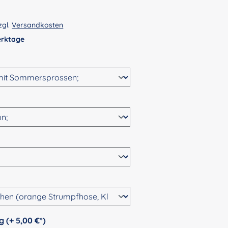
zgl.
Versandkosten
Werktage
wählen
n
ählen
hlen
auswählen
Personalisierung (+ 5,00 €*)