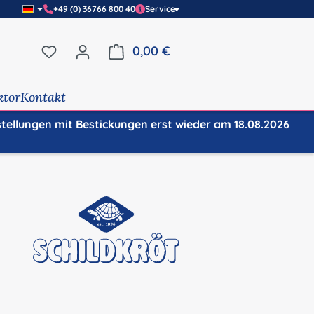
+49 (0) 36766 800 40
Service
Du hast 0 Produkte auf dem Merkzettel
0,00 €
Warenkorb enthält 0 Positi
ktor
Kontakt
stellungen mit Bestickungen erst wieder am 18.08.2026