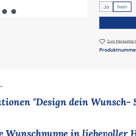
Ja
Nein
Zum Merkzettel 
Produktnumme
n
tionen "Design dein Wunsch- 
le Wunschpuppe in liebevoller 