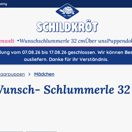
many
enwelt
Wunschschlummerle 32 cm
Über uns
Puppendo
ilung vom 07.08.26 bis 17.08.26 geschlossen. Wir können Be
ausliefern. Danke für ihr Verständnis.
aarpuppen
Mädchen
Wunsch- Schlummerle 32