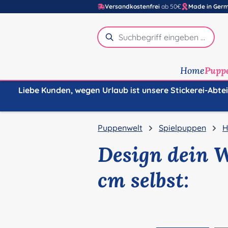
Versandkostenfrei
ab 50€
Made in Ger
m Hauptinhalt springen
Zur Suche springen
Zur Hauptnavigation springen
Home
Pupp
Liebe Kunden, wegen Urlaub ist unsere Stickerei-Abte
Puppenwelt
Spielpuppen
H
Design dein 
cm selbst:
Bildergalerie überspringen