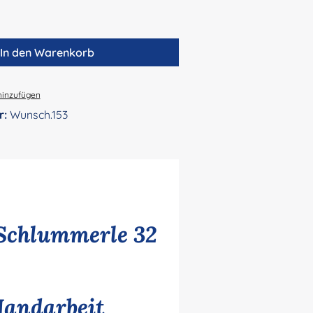
In den Warenkorb
hinzufügen
r:
Wunsch.153
Schlummerle 32
Handarbeit