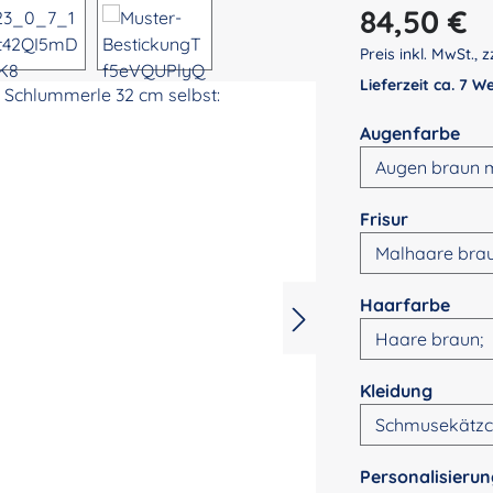
Regulärer Preis:
84,50 €
Preis inkl. MwSt., z
Lieferzeit ca. 7 
aus
Augenfarbe
auswähle
Frisur
ausw
Haarfarbe
auswä
Kleidung