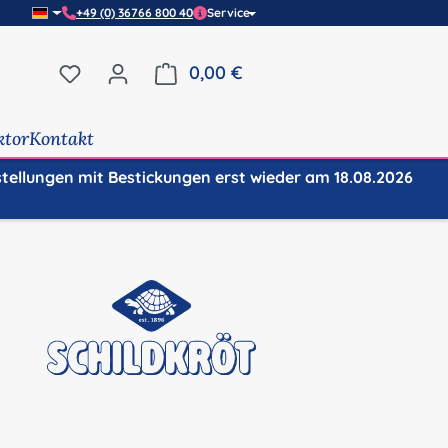
+49 (0) 36766 800 40
Service
Du hast 0 Produkte auf dem Merkzettel
0,00 €
Warenkorb enthält 0 Positi
ktor
Kontakt
stellungen mit Bestickungen erst wieder am 18.08.2026