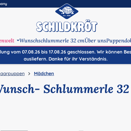
many
enwelt
Wunschschlummerle 32 cm
Über uns
Puppendo
ilung vom 07.08.26 bis 17.08.26 geschlossen. Wir können Be
ausliefern. Danke für ihr Verständnis.
aarpuppen
Mädchen
Wunsch- Schlummerle 32