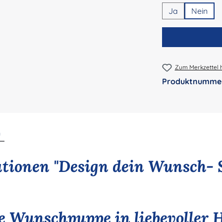
Ja
Nein
Zum Merkzettel 
Produktnumme
n
tionen "Design dein Wunsch- 
le Wunschpuppe in liebevoller 