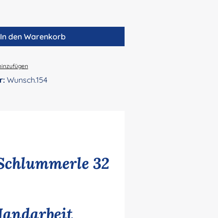
In den Warenkorb
hinzufügen
r:
Wunsch.154
Schlummerle 32
Handarbeit