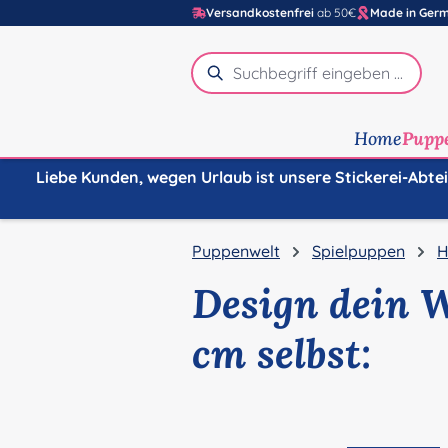
Versandkostenfrei
ab 50€
Made in Ger
m Hauptinhalt springen
Zur Suche springen
Zur Hauptnavigation springen
Home
Pupp
Liebe Kunden, wegen Urlaub ist unsere Stickerei-Abte
Puppenwelt
Spielpuppen
H
Design dein 
cm selbst:
Bildergalerie überspringen