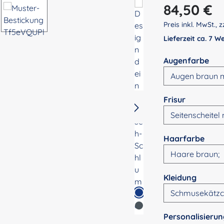
Regulärer Preis:
84,50 €
Preis inkl. MwSt., z
Lieferzeit ca. 7 
aus
Augenfarbe
auswähle
Frisur
ausw
Haarfarbe
auswä
Kleidung