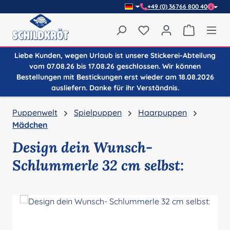
+49 (0) 36766 800 40
Zum Hauptinhalt springen
Du hast 0 Produkte auf
Warenkor
Liebe Kunden, wegen Urlaub ist unsere Stickerei-Abteilung
vom 07.08.26 bis 17.08.26 geschlossen. Wir können
Bestellungen mit Bestickungen erst wieder am 18.08.2026
ausliefern. Danke für ihr Verständnis.
Puppenwelt
Spielpuppen
Haarpuppen
Mädchen
Design dein Wunsch-
Schlummerle 32 cm selbst:
Bildergalerie überspringen