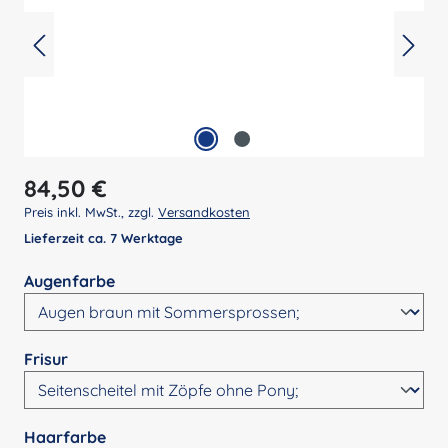
Regulärer Preis:
84,50 €
Preis inkl. MwSt., zzgl.
Versandkosten
Lieferzeit ca. 7 Werktage
auswählen
Augenfarbe
auswählen
Frisur
auswählen
Haarfarbe