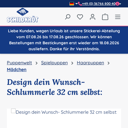
+49 (0) 36766 800 40
Zum Hauptinhalt springen
Du hast 0 Produkte auf
Warenkor
Liebe Kunden, wegen Urlaub ist unsere Stickerei-Abteilung
vom 07.08.26 bis 17.08.26 geschlossen. Wir können
Bestellungen mit Bestickungen erst wieder am 18.08.2026
ausliefern. Danke für ihr Verständnis.
Puppenwelt
Spielpuppen
Haarpuppen
Mädchen
Design dein Wunsch-
Schlummerle 32 cm selbst:
Bildergalerie überspringen