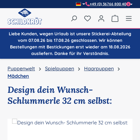
+49 (0) 36766 800 40
Zum Hauptinhalt springen
Du hast 0 Produkte auf
Warenkor
Liebe Kunden, wegen Urlaub ist unsere Stickerei-Abteilung
vom 07.08.26 bis 17.08.26 geschlossen. Wir können
Bestellungen mit Bestickungen erst wieder am 18.08.2026
ausliefern. Danke für ihr Verständnis.
Puppenwelt
Spielpuppen
Haarpuppen
Mädchen
Design dein Wunsch-
Schlummerle 32 cm selbst:
Bildergalerie überspringen