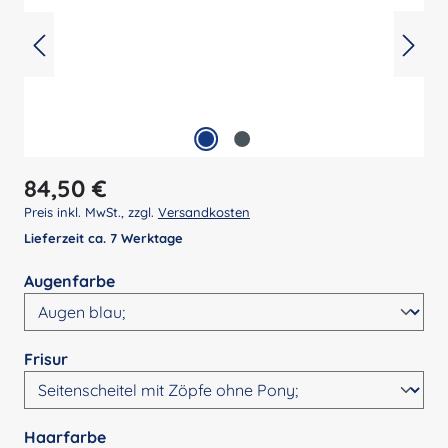
Regulärer Preis:
84,50 €
Preis inkl. MwSt., zzgl.
Versandkosten
Lieferzeit ca. 7 Werktage
auswählen
Augenfarbe
auswählen
Frisur
auswählen
Haarfarbe