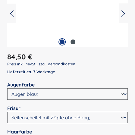
Regulärer Preis:
84,50 €
Preis inkl. MwSt., zzgl.
Versandkosten
Lieferzeit ca. 7 Werktage
auswählen
Augenfarbe
auswählen
Frisur
auswählen
Haarfarbe