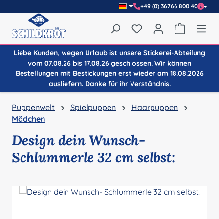
+49 (0) 36766 800 40
Zum Hauptinhalt springen
Du hast 0 Produkte auf
Warenkor
Liebe Kunden, wegen Urlaub ist unsere Stickerei-Abteilung
vom 07.08.26 bis 17.08.26 geschlossen. Wir können
Bestellungen mit Bestickungen erst wieder am 18.08.2026
ausliefern. Danke für ihr Verständnis.
Puppenwelt
Spielpuppen
Haarpuppen
Mädchen
Design dein Wunsch-
Schlummerle 32 cm selbst:
Bildergalerie überspringen