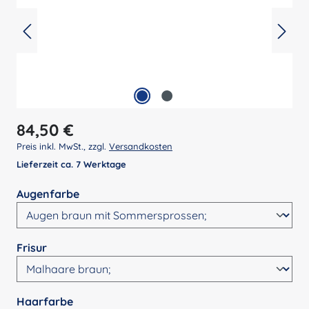
Regulärer Preis:
84,50 €
Preis inkl. MwSt., zzgl.
Versandkosten
Lieferzeit ca. 7 Werktage
auswählen
Augenfarbe
auswählen
Frisur
auswählen
Haarfarbe