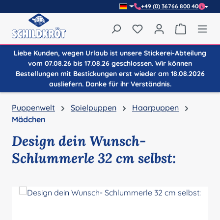
+49 (0) 36766 800 40
Zum Hauptinhalt springen
Du hast 0 Produkte auf
Warenkor
Liebe Kunden, wegen Urlaub ist unsere Stickerei-Abteilung
vom 07.08.26 bis 17.08.26 geschlossen. Wir können
Bestellungen mit Bestickungen erst wieder am 18.08.2026
ausliefern. Danke für ihr Verständnis.
Puppenwelt
Spielpuppen
Haarpuppen
Mädchen
Design dein Wunsch-
Schlummerle 32 cm selbst:
Bildergalerie überspringen