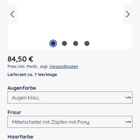
Regulärer Preis:
84,50 €
Preis inkl. MwSt., zzgl.
Versandkosten
Lieferzeit ca. 7 Werktage
auswählen
Augenfarbe
auswählen
Frisur
auswählen
Haarfarbe