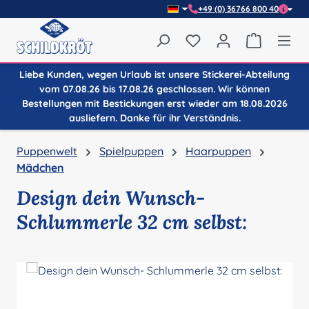
+49 (0) 36766 800 40
Zum Hauptinhalt springen
Du hast 0 Produkte auf
Warenkor
Liebe Kunden, wegen Urlaub ist unsere Stickerei-Abteilung
vom 07.08.26 bis 17.08.26 geschlossen. Wir können
Bestellungen mit Bestickungen erst wieder am 18.08.2026
ausliefern. Danke für ihr Verständnis.
Puppenwelt
Spielpuppen
Haarpuppen
Mädchen
Design dein Wunsch-
Schlummerle 32 cm selbst:
Bildergalerie überspringen