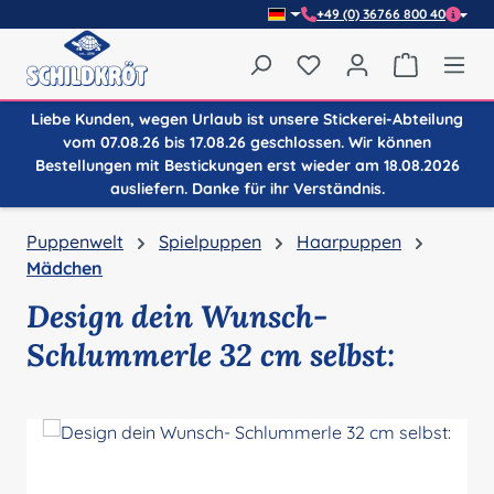
+49 (0) 36766 800 40
Zum Hauptinhalt springen
Du hast 0 Produkte auf
Warenkor
Liebe Kunden, wegen Urlaub ist unsere Stickerei-Abteilung
vom 07.08.26 bis 17.08.26 geschlossen. Wir können
Bestellungen mit Bestickungen erst wieder am 18.08.2026
ausliefern. Danke für ihr Verständnis.
Puppenwelt
Spielpuppen
Haarpuppen
Mädchen
Design dein Wunsch-
Schlummerle 32 cm selbst:
Bildergalerie überspringen