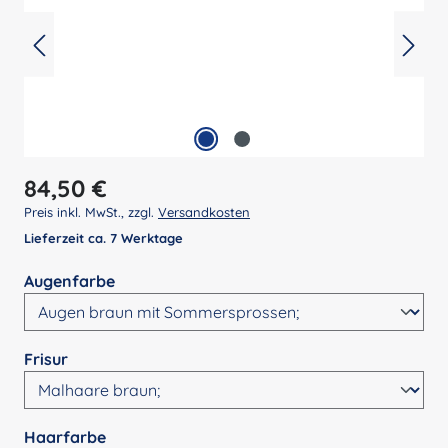
Regulärer Preis:
84,50 €
Preis inkl. MwSt., zzgl.
Versandkosten
Lieferzeit ca. 7 Werktage
auswählen
Augenfarbe
auswählen
Frisur
auswählen
Haarfarbe