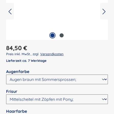
Regulärer Preis:
84,50 €
Preis inkl. MwSt., zzgl.
Versandkosten
Lieferzeit ca. 7 Werktage
auswählen
Augenfarbe
auswählen
Frisur
auswählen
Haarfarbe