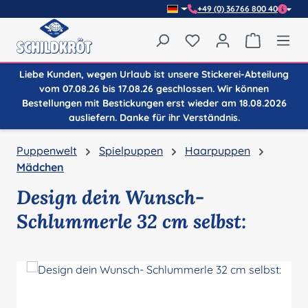
+49 (0) 36766 800 40
Zum Hauptinhalt springen
Du hast 0 Produkte auf
Warenkor
Liebe Kunden, wegen Urlaub ist unsere Stickerei-Abteilung
vom 07.08.26 bis 17.08.26 geschlossen. Wir können
Bestellungen mit Bestickungen erst wieder am 18.08.2026
ausliefern. Danke für ihr Verständnis.
Puppenwelt
Spielpuppen
Haarpuppen
Mädchen
Design dein Wunsch-
Schlummerle 32 cm selbst:
Bildergalerie überspringen