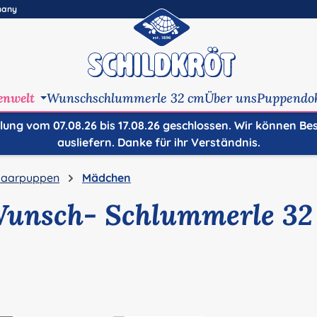
many
enwelt
Wunschschlummerle 32 cm
Über uns
Puppendo
ilung vom 07.08.26 bis 17.08.26 geschlossen. Wir können Be
ausliefern. Danke für ihr Verständnis.
aarpuppen
Mädchen
Wunsch- Schlummerle 32