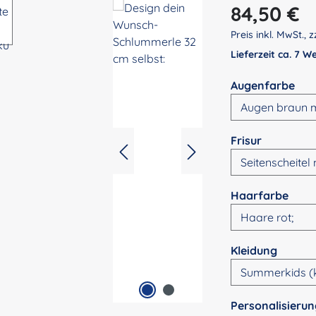
Regulärer Preis:
84,50 €
Preis inkl. MwSt., z
Lieferzeit ca. 7 
aus
Augenfarbe
auswähle
Frisur
ausw
Haarfarbe
auswä
Kleidung