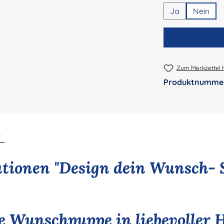
Ja
Nein
Zum Merkzettel 
Produktnumme
n
tionen "Design dein Wunsch- 
le Wunschpuppe in liebevoller 