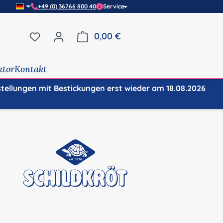
+49 (0) 36766 800 40
Service
Du hast 0 Produkte auf dem Merkzettel
0,00 €
Warenkorb enthält 0 Positi
ktor
Kontakt
stellungen mit Bestickungen erst wieder am 18.08.2026