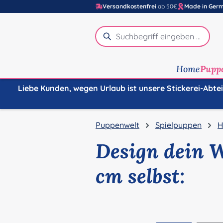
Versandkostenfrei
ab 50€
Made in Ger
m Hauptinhalt springen
Zur Suche springen
Zur Hauptnavigation springen
Home
Pupp
Liebe Kunden, wegen Urlaub ist unsere Stickerei-Abte
Puppenwelt
Spielpuppen
H
Design dein 
cm selbst:
Bildergalerie überspringen