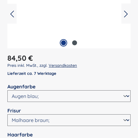
Regulärer Preis:
84,50 €
Preis inkl. MwSt., zzgl.
Versandkosten
Lieferzeit ca. 7 Werktage
auswählen
Augenfarbe
auswählen
Frisur
auswählen
Haarfarbe