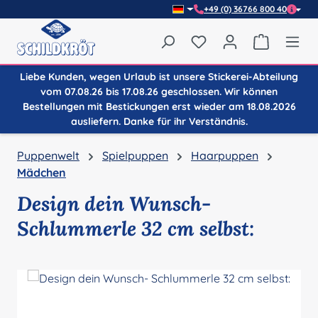
+49 (0) 36766 800 40
Zum Hauptinhalt springen
Du hast 0 Produkte auf
Warenkor
Liebe Kunden, wegen Urlaub ist unsere Stickerei-Abteilung
vom 07.08.26 bis 17.08.26 geschlossen. Wir können
Bestellungen mit Bestickungen erst wieder am 18.08.2026
ausliefern. Danke für ihr Verständnis.
Puppenwelt
Spielpuppen
Haarpuppen
Mädchen
Design dein Wunsch-
Schlummerle 32 cm selbst:
Bildergalerie überspringen