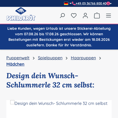
+49 (0) 36766 800 40
Zum Hauptinhalt springen
Du hast 0 Produkte auf
Warenkor
Liebe Kunden, wegen Urlaub ist unsere Stickerei-Abteilung
vom 07.08.26 bis 17.08.26 geschlossen. Wir können
Bestellungen mit Bestickungen erst wieder am 18.08.2026
ausliefern. Danke für ihr Verständnis.
Puppenwelt
Spielpuppen
Haarpuppen
Mädchen
Design dein Wunsch-
Schlummerle 32 cm selbst:
Bildergalerie überspringen