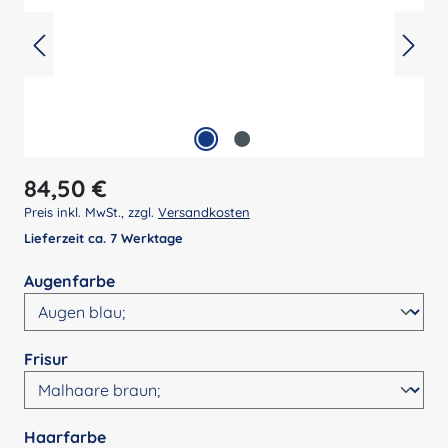
Regulärer Preis:
84,50 €
Preis inkl. MwSt., zzgl.
Versandkosten
Lieferzeit ca. 7 Werktage
auswählen
Augenfarbe
auswählen
Frisur
auswählen
Haarfarbe