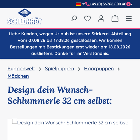
+49 (0) 36766 800 40
Zum Hauptinhalt springen
Du hast 0 Produkte auf
Warenkor
Liebe Kunden, wegen Urlaub ist unsere Stickerei-Abteilung
vom 07.08.26 bis 17.08.26 geschlossen. Wir können
Bestellungen mit Bestickungen erst wieder am 18.08.2026
ausliefern. Danke für ihr Verständnis.
Puppenwelt
Spielpuppen
Haarpuppen
Mädchen
Design dein Wunsch-
Schlummerle 32 cm selbst:
Bildergalerie überspringen