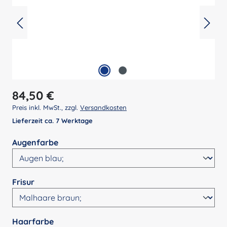
Regulärer Preis:
84,50 €
Preis inkl. MwSt., zzgl.
Versandkosten
Lieferzeit ca. 7 Werktage
auswählen
Augenfarbe
auswählen
Frisur
auswählen
Haarfarbe