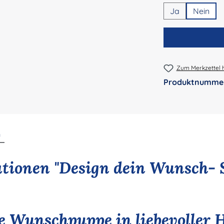
Ja
Nein
Zum Merkzettel 
Produktnumme
n
tionen "Design dein Wunsch- 
le Wunschpuppe in liebevoller 