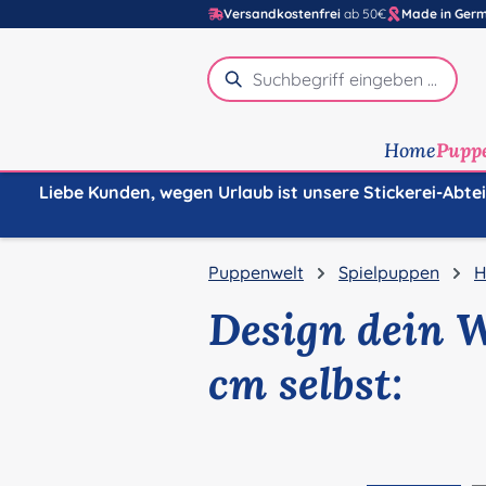
Versandkostenfrei
ab 50€
Made in Ger
m Hauptinhalt springen
Zur Suche springen
Zur Hauptnavigation springen
Home
Pupp
Liebe Kunden, wegen Urlaub ist unsere Stickerei-Abte
Puppenwelt
Spielpuppen
H
Design dein 
cm selbst:
Bildergalerie überspringen