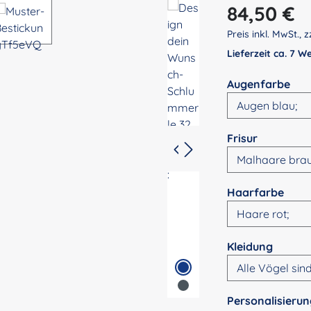
Regulärer Preis:
84,50 €
Preis inkl. MwSt., z
Lieferzeit ca. 7 
aus
Augenfarbe
auswähle
Frisur
ausw
Haarfarbe
auswä
Kleidung