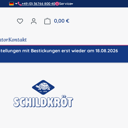
+49 (0) 36766 800 40
Service
Du hast 0 Produkte auf dem Merkzettel
0,00 €
Warenkorb enthält 0 Positi
ktor
Kontakt
stellungen mit Bestickungen erst wieder am 18.08.2026