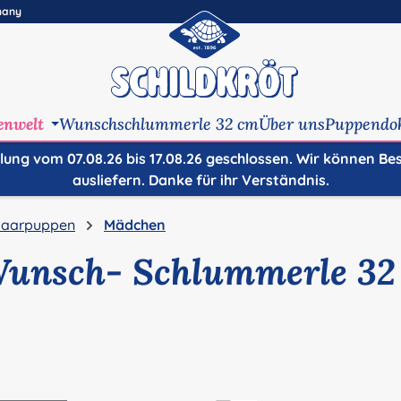
many
enwelt
Wunschschlummerle 32 cm
Über uns
Puppendo
ilung vom 07.08.26 bis 17.08.26 geschlossen. Wir können Be
ausliefern. Danke für ihr Verständnis.
aarpuppen
Mädchen
Wunsch- Schlummerle 32