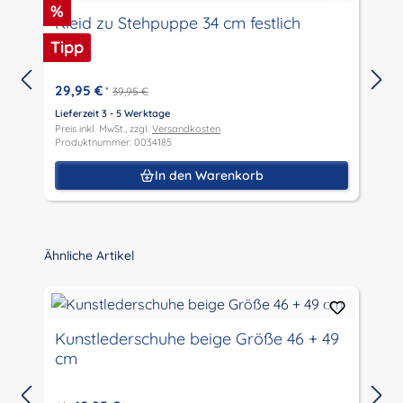
Rabatt
%
Kleid zu Stehpuppe 34 cm festlich
Tipp
29,95 €
*
39,95 €
Lieferzeit 3 - 5 Werktage
L
Preis inkl. MwSt., zzgl.
Versandkosten
P
Produktnummer: 0034185
P
In den Warenkorb
Produktgalerie überspringen
Ähnliche Artikel
Kunstlederschuhe beige Größe 46 + 49
cm