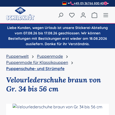
+49 (0) 36766 800 40
Zum Hauptinhalt springen
Du hast 0 Produkte auf
Warenkor
Liebe Kunden, wegen Urlaub ist unsere Stickerei-Abteilung
vom 07.08.26 bis 17.08.26 geschlossen. Wir können
Bestellungen mit Bestickungen erst wieder am 18.08.2026
ausliefern. Danke für ihr Verständnis.
Puppenwelt
Puppenmode
Puppenmode für Klassikpuppen
Puppenschuhe- und Strümpfe
Velourlederschuhe braun von
Gr. 34 bis 56 cm
Bildergalerie überspringen