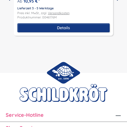
10,95 €
Ab
*
L
P
Lieferzeit 3 - 5 Werktage
P
Preis inkl. MwSt., zzgl.
Versandkosten
Produktnummer: 0046176M
Details
Service-Hotline