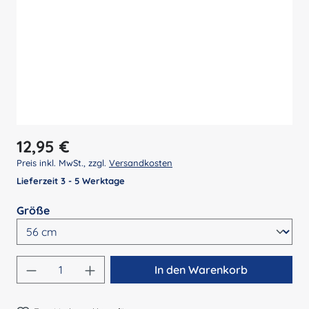
Regulärer Preis:
12,95 €
Preis inkl. MwSt., zzgl.
Versandkosten
Lieferzeit 3 - 5 Werktage
auswählen
Größe
Produkt Anzahl: Gib den gewünschten Wert 
In den Warenkorb