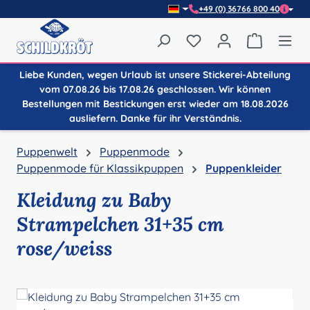
+49 (0) 36766 800 40
Zum Hauptinhalt springen
Du hast 0 Produkte auf
Warenkor
Liebe Kunden, wegen Urlaub ist unsere Stickerei-Abteilung
vom 07.08.26 bis 17.08.26 geschlossen. Wir können
Bestellungen mit Bestickungen erst wieder am 18.08.2026
ausliefern. Danke für ihr Verständnis.
Puppenwelt
Puppenmode
Puppenmode für Klassikpuppen
Puppenkleider
Kleidung zu Baby
Strampelchen 31+35 cm
rose/weiss
Bildergalerie überspringen