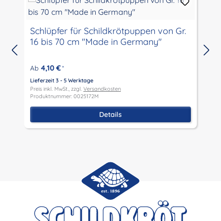
Schlüpfer für Schildkrötpuppen von Gr.
16 bis 70 cm "Made in Germany"
4,10 €
Ab
*
Lieferzeit 3 - 5 Werktage
L
Preis inkl. MwSt., zzgl.
Versandkosten
P
Produktnummer: 0025172M
P
Details