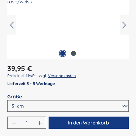
Regulärer Preis:
39,95 €
Preis inkl. MwSt., zzgl.
Versandkosten
Lieferzeit 3 - 5 Werktage
auswählen
Größe
Produkt Anzahl: Gib den gewünschten Wert 
In den Warenkorb