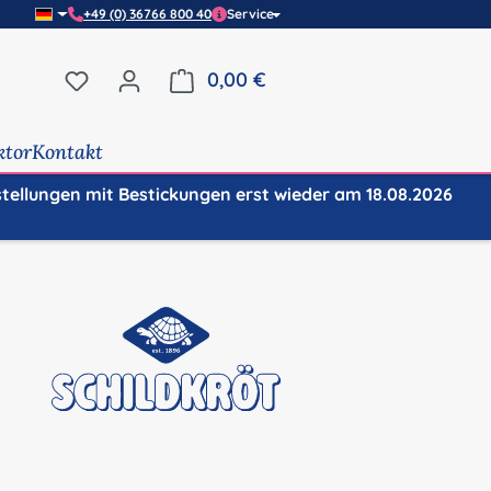
+49 (0) 36766 800 40
Service
Du hast 0 Produkte auf dem Merkzettel
0,00 €
Warenkorb enthält 0 Positi
ktor
Kontakt
stellungen mit Bestickungen erst wieder am 18.08.2026