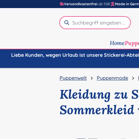
Versandkostenfrei
ab 50€
Made in Ger
m Hauptinhalt springen
Zur Suche springen
Zur Hauptnavigation springen
Home
Pupp
Liebe Kunden, wegen Urlaub ist unsere Stickerei-Abte
Puppenwelt
Puppenmode
Kleidung zu 
Sommerkleid 
Bildergalerie überspringen