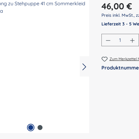
Regulärer Preis:
46,00 €
Preis inkl. MwSt., z
Lieferzeit 3 - 5 
Produkt An
Zum Merkzettel 
Produktnumme