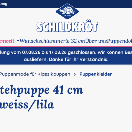
many
enwelt
Wunschschlummerle 32 cm
Über uns
Puppendo
ilung vom 07.08.26 bis 17.08.26 geschlossen. Wir können Be
ausliefern. Danke für ihr Verständnis.
Puppenmode für Klassikpuppen
Puppenkleider
Stehpuppe 41 cm
weiss/lila