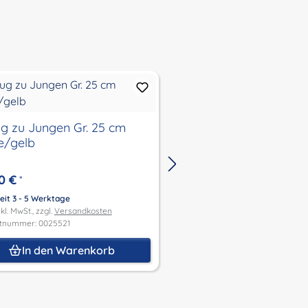
g zu Jungen Gr. 25 cm
Kleid zu Mädchen Gr.
e/gelb
grün/weiss
0 €
34,00 €
*
*
eit 3 - 5 Werktage
Lieferzeit 3 - 5 Werktage
kl. MwSt., zzgl.
Versandkosten
Preis inkl. MwSt., zzgl.
Versandk
tnummer: 0025521
Produktnummer: 0025522
In den Warenkorb
In den Waren