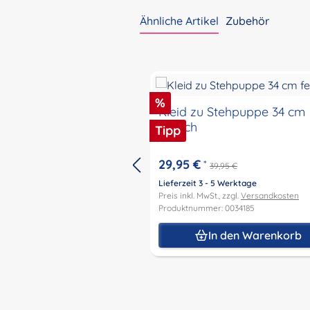
Ähnliche Artikel
Zubehör
Produktgalerie überspringen
Rabatt
%
Kleid zu Stehpuppe 34 cm
festlich
Tipp
29,95 €
*
39,95 €
Lieferzeit 3 - 5 Werktage
Preis inkl. MwSt., zzgl.
Versandkosten
Produktnummer: 0034185
In den Warenkorb