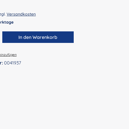
zgl.
Versandkosten
Werktage
zahl: Gib den gewünschten Wert ein ode
In den Warenkorb
hinzufügen
r:
0041937