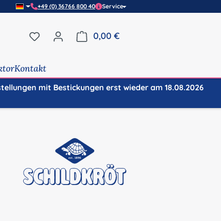
+49 (0) 36766 800 40
Service
Du hast 0 Produkte auf dem Merkzettel
0,00 €
Warenkorb enthält 0 Positi
ktor
Kontakt
stellungen mit Bestickungen erst wieder am 18.08.2026