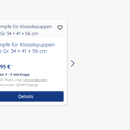
mpfe für Klassikpuppen
Velourlederschuhe b
 Gr. 34 + 41 + 56 cm
Gr. 34 bis 56 cm
,95 €
8,95 €
*
Ab
*
eit 3 - 5 Werktage
Lieferzeit 3 - 5 Werktage
kl. MwSt., zzgl.
Versandkosten
Preis inkl. MwSt., zzgl.
Versandk
tnummer: 0034173.beige
Produktnummer: 0034178.Brau
Details
Details