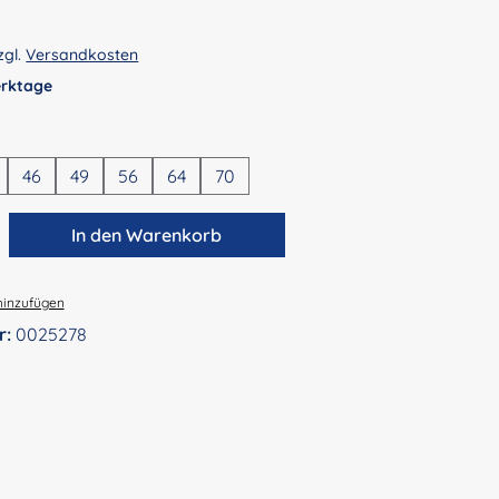
zgl.
Versandkosten
Werktage
en
46
49
56
64
70
zahl: Gib den gewünschten Wert ein ode
In den Warenkorb
hinzufügen
r:
0025278