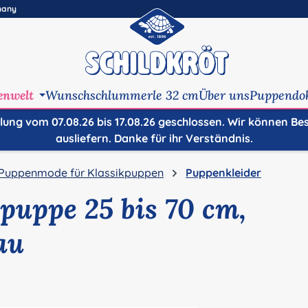
many
enwelt
Wunschschlummerle 32 cm
Über uns
Puppendo
ilung vom 07.08.26 bis 17.08.26 geschlossen. Wir können Be
ausliefern. Danke für ihr Verständnis.
Puppenmode für Klassikpuppen
Puppenkleider
hpuppe 25 bis 70 cm,
au