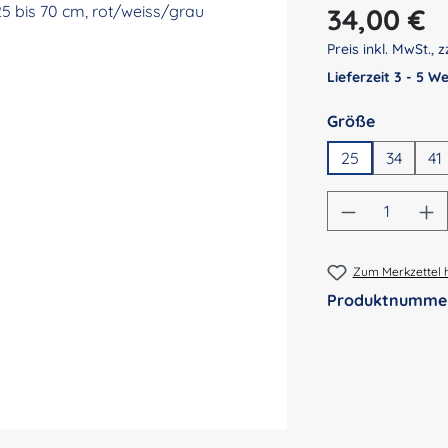
Regulärer Preis:
34,00 €
Preis inkl. MwSt., z
Lieferzeit 3 - 5 
auswähl
Größe
25
34
41
Produkt An
Zum Merkzettel 
Produktnumme