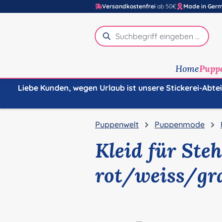
Versandkostenfrei
ab 50€
Made in Ger
m Hauptinhalt springen
Zur Suche springen
Zur Hauptnavigation springen
Home
Pupp
Liebe Kunden, wegen Urlaub ist unsere Stickerei-Abte
Puppenwelt
Puppenmode
Kleid für Ste
rot/weiss/gr
Bildergalerie überspringen