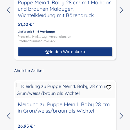
Puppe Mein 1. Baby 28 cm mit Malhaar
P
und braunen Malaugen,
Wichtelkleidung mit Bärendruck
51,30 €
5
*
Lieferzeit 3 - 5 Werktage
L
Preis inkl. MwSt., zzgl.
Versandkosten
P
Produktnummer: 2528422
P
In den Warenkorb
Produktgalerie überspringen
Ähnliche Artikel
Kleidung zu Puppe Mein 1. Baby 28 cm
in Grün/weiss/braun als Wichtel
26,95 €
*