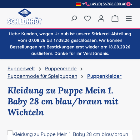
+49 (0) 36766 800 40
Zum Hauptinhalt springen
Du hast 0 Produkte auf
Warenkor
Liebe Kunden, wegen Urlaub ist unsere Stickerei-Abteilung
vom 07.08.26 bis 17.08.26 geschlossen. Wir können
Bestellungen mit Bestickungen erst wieder am 18.08.2026
ausliefern. Danke für ihr Verständnis.
Puppenwelt
Puppenmode
Puppenmode für Spielpuppen
Puppenkleider
Kleidung zu Puppe Mein 1.
Baby 28 cm blau/braun mit
Wichteln
Bildergalerie überspringen