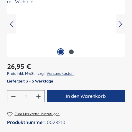
Regulärer Preis:
26,95 €
Preis inkl. MwSt., zzgl.
Versandkosten
Lieferzeit 3 - 5 Werktage
Produkt Anzahl: Gib den gewünschten Wert 
In den Warenkorb
Zum Merkzettel hinzufügen
Produktnummer:
0028210