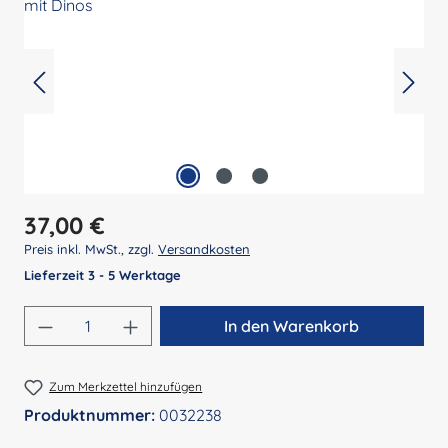
Regulärer Preis:
37,00 €
Preis inkl. MwSt., zzgl.
Versandkosten
Lieferzeit 3 - 5 Werktage
Produkt Anzahl: Gib den gewünschten Wert 
In den Warenkorb
Zum Merkzettel hinzufügen
Produktnummer:
0032238