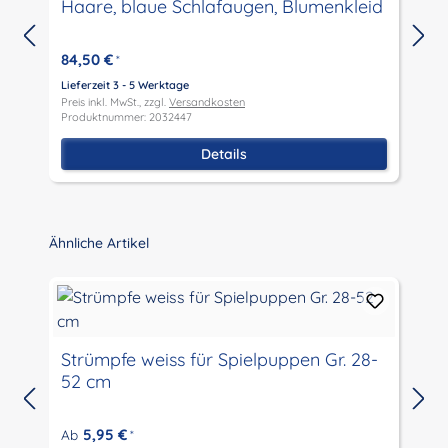
Haare, blaue Schlafaugen, Blumenkleid
84,50 €
*
Lieferzeit 3 - 5 Werktage
L
Preis inkl. MwSt., zzgl.
Versandkosten
P
Produktnummer: 2032447
P
Details
Produktgalerie überspringen
Ähnliche Artikel
Strümpfe weiss für Spielpuppen Gr. 28-
52 cm
L
P
5,95 €
Ab
*
P