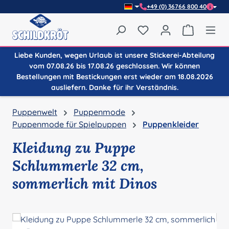
+49 (0) 36766 800 40
Zum Hauptinhalt springen
Du hast 0 Produkte auf
Warenkor
Liebe Kunden, wegen Urlaub ist unsere Stickerei-Abteilung
vom 07.08.26 bis 17.08.26 geschlossen. Wir können
Bestellungen mit Bestickungen erst wieder am 18.08.2026
ausliefern. Danke für ihr Verständnis.
Puppenwelt
Puppenmode
Puppenmode für Spielpuppen
Puppenkleider
Kleidung zu Puppe
Schlummerle 32 cm,
sommerlich mit Dinos
Bildergalerie überspringen