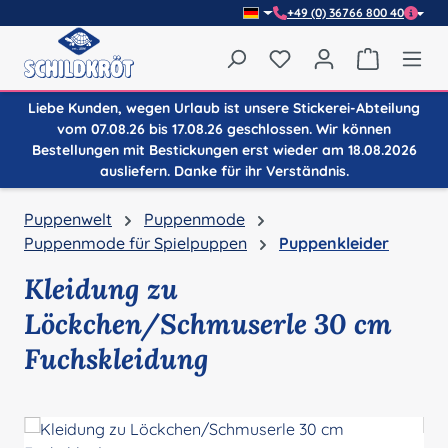
+49 (0) 36766 800 40
Zum Hauptinhalt springen
Du hast 0 Produkte auf
Warenkor
Liebe Kunden, wegen Urlaub ist unsere Stickerei-Abteilung
vom 07.08.26 bis 17.08.26 geschlossen. Wir können
Bestellungen mit Bestickungen erst wieder am 18.08.2026
ausliefern. Danke für ihr Verständnis.
Puppenwelt
Puppenmode
Puppenmode für Spielpuppen
Puppenkleider
Kleidung zu
Löckchen/Schmuserle 30 cm
Fuchskleidung
Bildergalerie überspringen