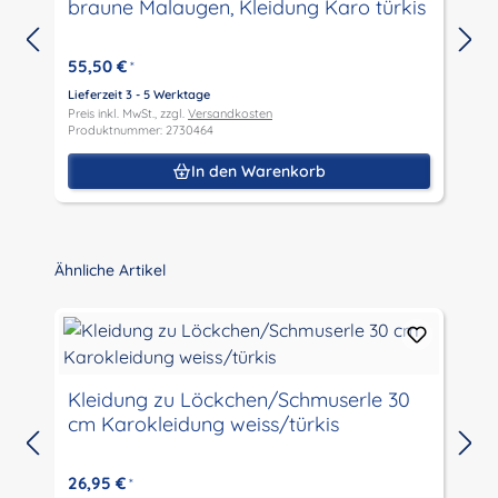
braune Malaugen, Kleidung Karo türkis
55,50 €
*
Lieferzeit 3 - 5 Werktage
Preis inkl. MwSt., zzgl.
Versandkosten
L
Produktnummer: 2730464
P
P
In den Warenkorb
Produktgalerie überspringen
Ähnliche Artikel
Kleidung zu Löckchen/Schmuserle 30
cm Karokleidung weiss/türkis
L
P
26,95 €
*
P