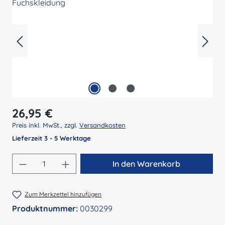
Regulärer Preis:
26,95 €
Preis inkl. MwSt., zzgl.
Versandkosten
Lieferzeit 3 - 5 Werktage
Produkt Anzahl: Gib den gewünschten Wert 
In den Warenkorb
Zum Merkzettel hinzufügen
Produktnummer:
0030299