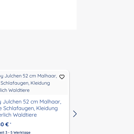
Puppe Klara 52 cm r
blaue Schlafaugen, K
 Julchen 52 cm Malhaar,
Flower
e Schlafaugen, Kleidung
erlich Waldtiere
139,90 €
*
80 €
*
Lieferzeit 3 - 5 Werktage
Preis inkl. MwSt., zzgl.
Versandk
eit 3 - 5 Werktage