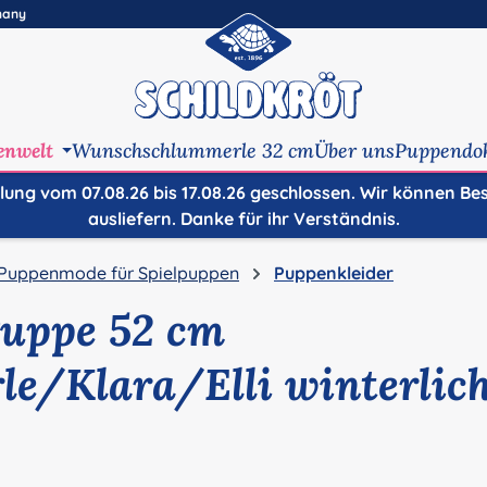
many
enwelt
Wunschschlummerle 32 cm
Über uns
Puppendo
ilung vom 07.08.26 bis 17.08.26 geschlossen. Wir können Be
ausliefern. Danke für ihr Verständnis.
Puppenmode für Spielpuppen
Puppenkleider
Puppe 52 cm
le/Klara/Elli winterlic