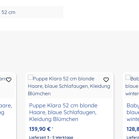
52 cm
aare,
Puppe Klara 52 cm blonde
Baby
ng
Haare, blaue Schlafaugen,
blau
Kleidung Blümchen
wint
139,90 €
128,
*
Lieferzeit 3 - 5 Werktage
Lieferz