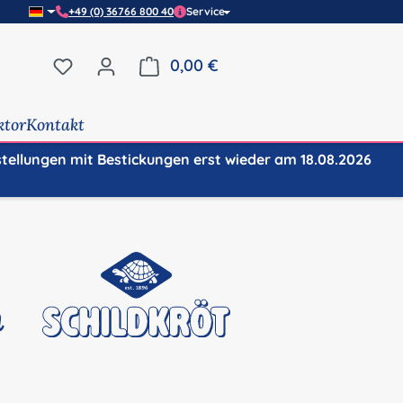
+49 (0) 36766 800 40
Service
Du hast 0 Produkte auf dem Merkzettel
0,00 €
Warenkorb enthält 0 Positi
ktor
Kontakt
stellungen mit Bestickungen erst wieder am 18.08.2026
h