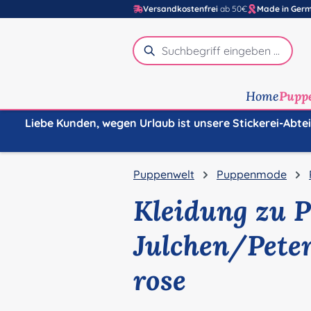
Versandkostenfrei
ab 50€
Made in Ger
m Hauptinhalt springen
Zur Suche springen
Zur Hauptnavigation springen
Home
Pupp
Liebe Kunden, wegen Urlaub ist unsere Stickerei-Abte
Puppenwelt
Puppenmode
Kleidung zu 
Julchen/Peter
rose