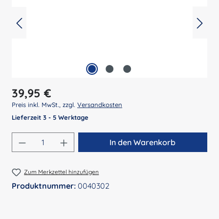
Regulärer Preis:
39,95 €
Preis inkl. MwSt., zzgl.
Versandkosten
Lieferzeit 3 - 5 Werktage
Produkt Anzahl: Gib den gewünschten Wert 
In den Warenkorb
Zum Merkzettel hinzufügen
Produktnummer:
0040302