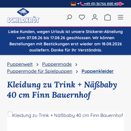
+49 (0) 36766 800 40
Zum Hauptinhalt springen
Du hast 0 Produkte auf
Warenkor
Liebe Kunden, wegen Urlaub ist unsere Stickerei-Abteilung
vom 07.08.26 bis 17.08.26 geschlossen. Wir können
Bestellungen mit Bestickungen erst wieder am 18.08.2026
ausliefern. Danke für ihr Verständnis.
Puppenwelt
Puppenmode
Puppenmode für Spielpuppen
Puppenkleider
Kleidung zu Trink + Näßbaby
40 cm Finn Bauernhof
Bildergalerie überspringen