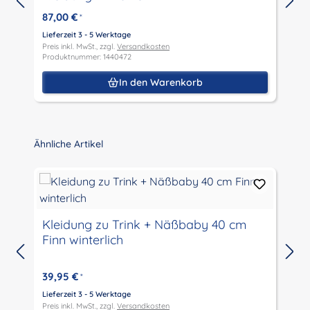
87,00 €
*
Lieferzeit 3 - 5 Werktage
Preis inkl. MwSt., zzgl.
Versandkosten
L
Produktnummer: 1440472
P
P
In den Warenkorb
Produktgalerie überspringen
Ähnliche Artikel
Kleidung zu Trink + Näßbaby 40 cm
Finn winterlich
L
P
39,95 €
*
P
Lieferzeit 3 - 5 Werktage
Preis inkl. MwSt., zzgl.
Versandkosten