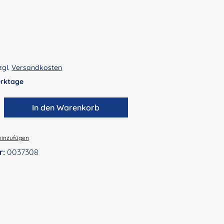
zgl.
Versandkosten
Werktage
zahl: Gib den gewünschten Wert ein ode
In den Warenkorb
hinzufügen
r:
0037308