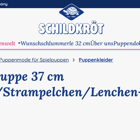
many
enwelt
Wunschschlummerle 32 cm
Über uns
Puppendo
Puppenmode für Spielpuppen
Puppenkleider
Puppe 37 cm
Strampelchen/Lenchen-