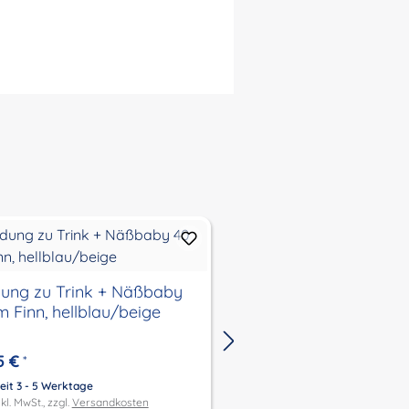
dung zu Trink + Näßbaby
Kleidung zu Trink +
m Finn, hellblau/beige
40 cm Lina,
weiss/rose/aubergin
5 €
39,95 €
*
*
eit 3 - 5 Werktage
Lieferzeit 3 - 5 Werktage
kl. MwSt., zzgl.
Versandkosten
Preis inkl. MwSt., zzgl.
Versandk