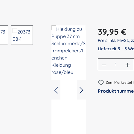
Regulärer Preis:
39,95 €
Preis inkl. MwSt., z
Lieferzeit 3 - 5 
Produkt An
Zum Merkzettel 
Produktnumme