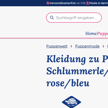
Versandkostenfrei
ab 50€
Made in Ger
m Hauptinhalt springen
Zur Suche springen
Zur Hauptnavigation springen
Home
Pupp
Puppenwelt
Puppenmode
Kleidung zu 
Schlummerle/
rose/bleu