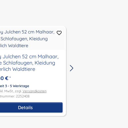
Puppe Klara 52 cm r
blaue Schlafaugen, K
 Julchen 52 cm Malhaar,
Flower
e Schlafaugen, Kleidung
erlich Waldtiere
139,90 €
*
80 €
*
Lieferzeit 3 - 5 Werktage
Preis inkl. MwSt., zzgl.
Versandk
eit 3 - 5 Werktage
Produktnummer: 2152435
kl. MwSt., zzgl.
Versandkosten
tnummer: 2252408
Details
Details