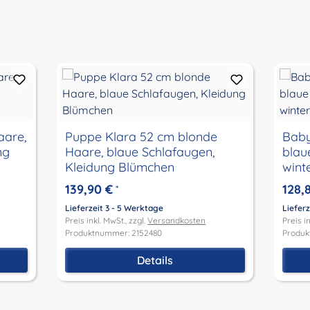
aare,
Puppe Klara 52 cm blonde
Baby
ng
Haare, blaue Schlafaugen,
blau
Kleidung Blümchen
wint
139,90 €
128,
*
Lieferzeit 3 - 5 Werktage
Lieferz
Preis inkl. MwSt., zzgl.
Versandkosten
Preis in
Produktnummer: 2152480
Produk
Details