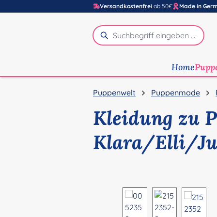
Versandkostenfrei
ab 50€
Made in Ger
m Hauptinhalt springen
Zur Suche springen
Zur Hauptnavigation springen
Home
Pupp
Puppenwelt
Puppenmode
Kleidung zu 
Klara/Elli/J
Bildergalerie überspringen