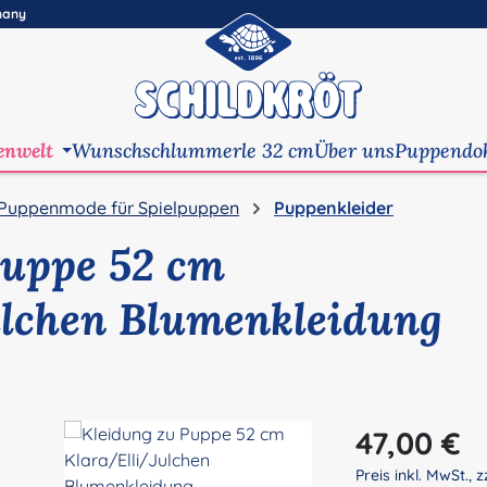
many
enwelt
Wunschschlummerle 32 cm
Über uns
Puppendo
Puppenmode für Spielpuppen
Puppenkleider
Puppe 52 cm
ulchen Blumenkleidung
Regulärer Preis:
47,00 €
Preis inkl. MwSt., z