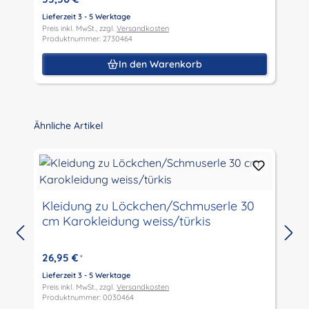
Lieferzeit 3 - 5 Werktage
Preis inkl. MwSt., zzgl.
Versandkosten
L
Produktnummer: 2730464
P
P
In den Warenkorb
Produktgalerie überspringen
Ähnliche Artikel
Kleidung zu Löckchen/Schmuserle 30
cm Karokleidung weiss/türkis
L
P
26,95 €
*
P
Lieferzeit 3 - 5 Werktage
Preis inkl. MwSt., zzgl.
Versandkosten
Produktnummer: 0030464