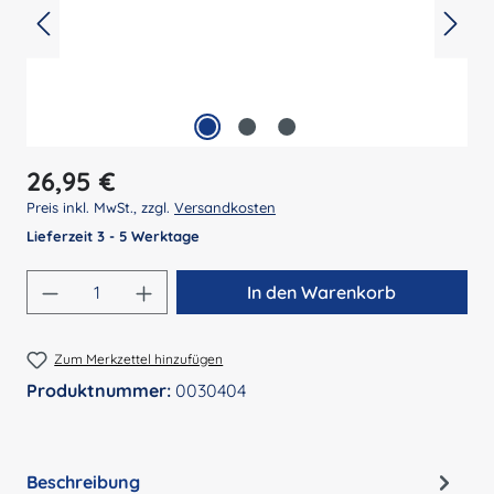
Regulärer Preis:
26,95 €
Preis inkl. MwSt., zzgl.
Versandkosten
Lieferzeit 3 - 5 Werktage
Produkt Anzahl: Gib den gewünschten Wert 
In den Warenkorb
Zum Merkzettel hinzufügen
Produktnummer:
0030404
Beschreibung