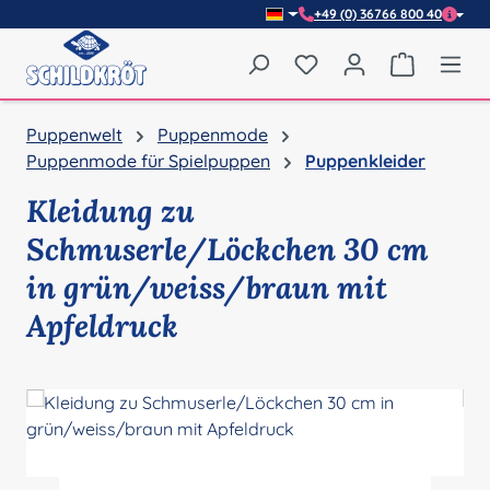
+49 (0) 36766 800 40
Zum Hauptinhalt springen
Du hast 0 Produkte auf
Warenkor
Puppenwelt
Puppenmode
Puppenmode für Spielpuppen
Puppenkleider
Kleidung zu
Schmuserle/Löckchen 30 cm
in grün/weiss/braun mit
Apfeldruck
Bildergalerie überspringen