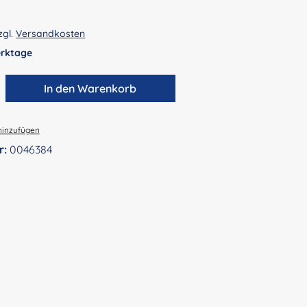
zgl.
Versandkosten
Werktage
zahl: Gib den gewünschten Wert ein ode
In den Warenkorb
hinzufügen
r:
0046384