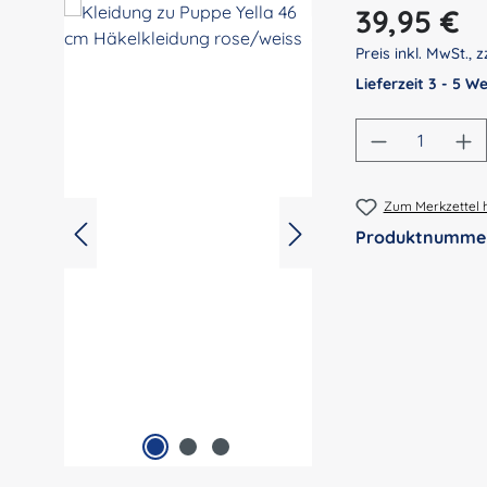
Regulärer Preis:
39,95 €
Preis inkl. MwSt., z
Lieferzeit 3 - 5 
Produkt An
Zum Merkzettel 
Produktnumme