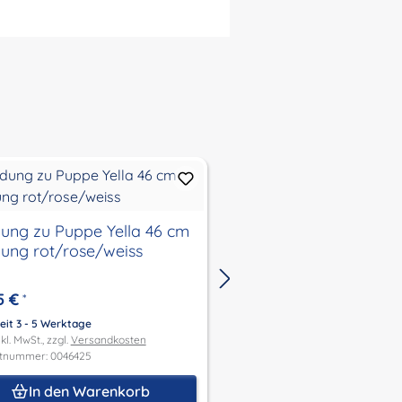
dung zu Puppe Yella 46 cm
Kleidung zu Puppe Ye
dung rot/rose/weiss
Karokleidung
5 €
39,95 €
*
*
eit 3 - 5 Werktage
Lieferzeit 3 - 5 Werktage
kl. MwSt., zzgl.
Versandkosten
Preis inkl. MwSt., zzgl.
Versandk
tnummer: 0046425
Produktnummer: 0046383
In den Warenkorb
In den Waren