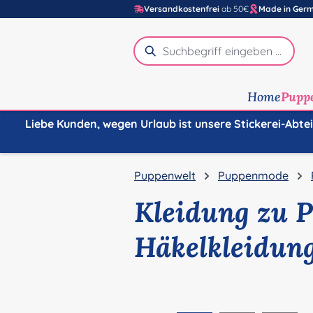
Versandkostenfrei
ab 50€
Made in Ger
m Hauptinhalt springen
Zur Suche springen
Zur Hauptnavigation springen
Home
Pupp
Liebe Kunden, wegen Urlaub ist unsere Stickerei-Abte
Puppenwelt
Puppenmode
Kleidung zu P
Häkelkleidun
Bildergalerie überspringen