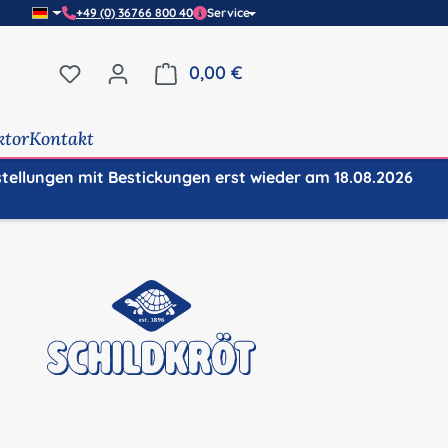
+49 (0) 36766 800 40
Service
Du hast 0 Produkte auf dem Merkzettel
0,00 €
Warenkorb enthält 0 Positi
ktor
Kontakt
stellungen mit Bestickungen erst wieder am 18.08.2026