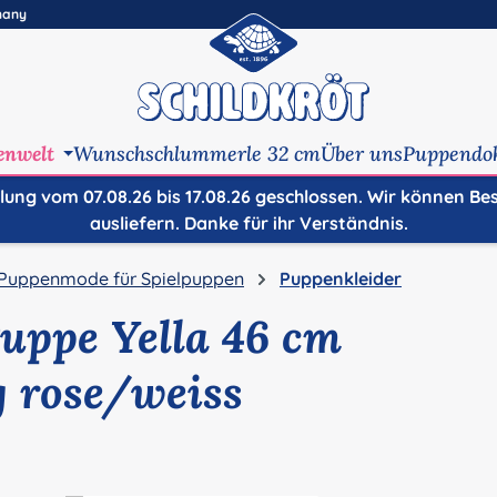
many
enwelt
Wunschschlummerle 32 cm
Über uns
Puppendo
ilung vom 07.08.26 bis 17.08.26 geschlossen. Wir können Be
ausliefern. Danke für ihr Verständnis.
Puppenmode für Spielpuppen
Puppenkleider
uppe Yella 46 cm
g rose/weiss