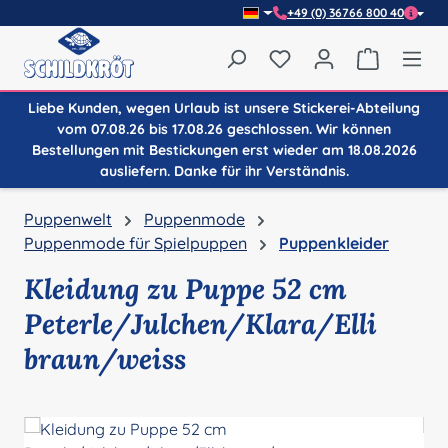
+49 (0) 36766 800 40
Zum Hauptinhalt springen
Du hast 0 Produkte auf
Warenkor
Liebe Kunden, wegen Urlaub ist unsere Stickerei-Abteilung
vom 07.08.26 bis 17.08.26 geschlossen. Wir können
Bestellungen mit Bestickungen erst wieder am 18.08.2026
ausliefern. Danke für ihr Verständnis.
Puppenwelt
Puppenmode
Puppenmode für Spielpuppen
Puppenkleider
Kleidung zu Puppe 52 cm
Peterle/Julchen/Klara/Elli
braun/weiss
Bildergalerie überspringen