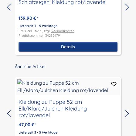
Schlafaugen, Kleidung rot/lavendel
139,90 €
*
Lieferzeit 3 - 5 Werktage
L
Preis inkl. MwSt., zzgl.
Versandkosten
P
Produktnummer: 34252479
P
Details
Produktgalerie überspringen
Ähnliche Artikel
M
Kleidung zu Puppe 52 cm
Elli/Klara/Julchen Kleidung
rot/lavendel
L
P
47,00 €
*
P
Lieferzeit 3 - 5 Werktage