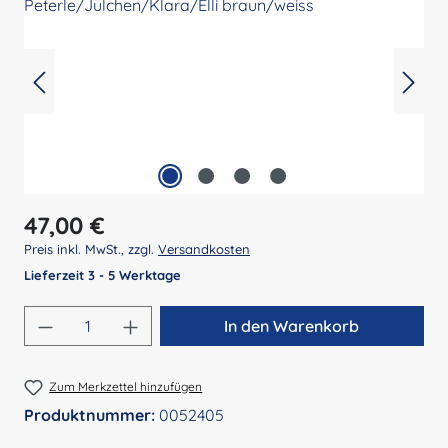
Regulärer Preis:
47,00 €
Preis inkl. MwSt., zzgl.
Versandkosten
Lieferzeit 3 - 5 Werktage
Produkt Anzahl: Gib den gewünschten Wert 
In den Warenkorb
Zum Merkzettel hinzufügen
Produktnummer:
0052405