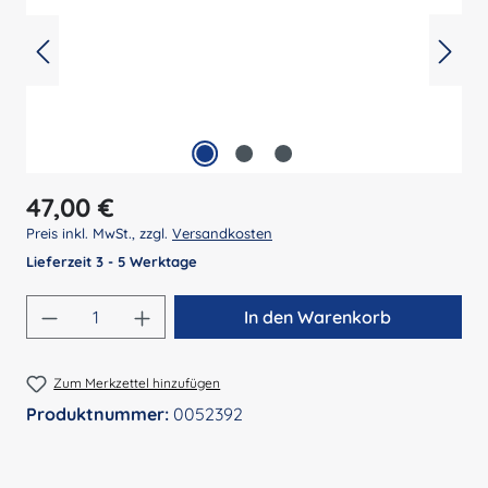
Regulärer Preis:
47,00 €
Preis inkl. MwSt., zzgl.
Versandkosten
Lieferzeit 3 - 5 Werktage
Produkt Anzahl: Gib den gewünschten Wert 
In den Warenkorb
Zum Merkzettel hinzufügen
Produktnummer:
0052392