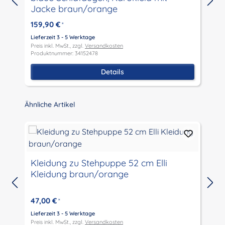
Jacke braun/orange
159,90 €
*
L
P
Lieferzeit 3 - 5 Werktage
P
Preis inkl. MwSt., zzgl.
Versandkosten
Produktnummer: 34152478
Details
Produktgalerie überspringen
Ähnliche Artikel
Kleidung zu Stehpuppe 52 cm Elli
Kleidung braun/orange
47,00 €
*
Lieferzeit 3 - 5 Werktage
L
Preis inkl. MwSt., zzgl.
Versandkosten
P