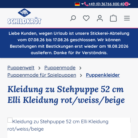
+49 (0) 36766 800 40
Zum Hauptinhalt springen
Du hast 0 Produkte auf
Warenkor
Liebe Kunden, wegen Urlaub ist unsere Stickerei-Abteilung
vom 07.08.26 bis 17.08.26 geschlossen. Wir können
Bestellungen mit Bestickungen erst wieder am 18.08.2026
ausliefern. Danke für ihr Verständnis.
Puppenwelt
Puppenmode
Puppenmode für Spielpuppen
Puppenkleider
Kleidung zu Stehpuppe 52 cm
Elli Kleidung rot/weiss/beige
Bildergalerie überspringen