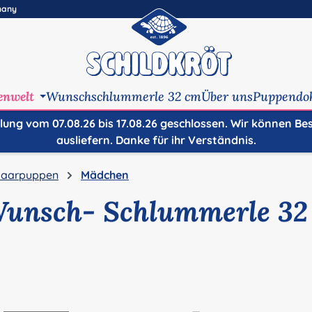
many
enwelt
Wunschschlummerle 32 cm
Über uns
Puppendo
ilung vom 07.08.26 bis 17.08.26 geschlossen. Wir können Be
ausliefern. Danke für ihr Verständnis.
aarpuppen
Mädchen
Wunsch- Schlummerle 32