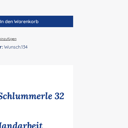
In den Warenkorb
hinzufügen
r:
Wunsch.134
Schlummerle 32
Handarbeit