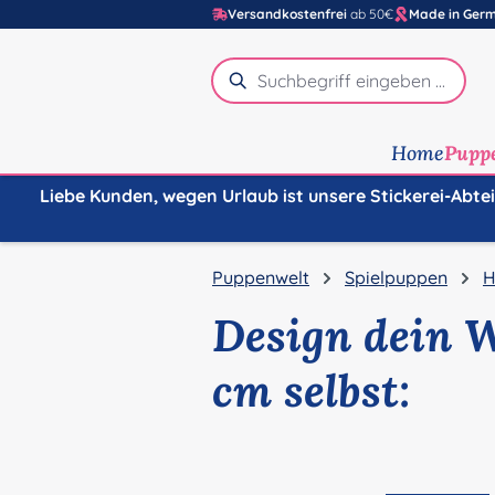
Versandkostenfrei
ab 50€
Made in Ger
m Hauptinhalt springen
Zur Suche springen
Zur Hauptnavigation springen
Home
Pupp
Liebe Kunden, wegen Urlaub ist unsere Stickerei-Abte
Puppenwelt
Spielpuppen
H
Design dein 
cm selbst:
Bildergalerie überspringen