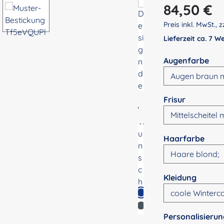
Regulärer Preis:
84,50 €
Preis inkl. MwSt., z
Lieferzeit ca. 7 
aus
Augenfarbe
auswähle
Frisur
ausw
Haarfarbe
auswä
Kleidung