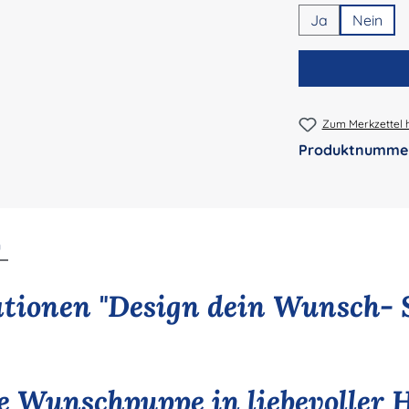
Ja
Nein
Zum Merkzettel 
Produktnumme
n
tionen "Design dein Wunsch- 
le Wunschpuppe in liebevoller 