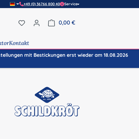
+49 (0) 36766 800 40
Service
Du hast 0 Produkte auf dem Merkzettel
0,00 €
Warenkorb enthält 0 Positi
ktor
Kontakt
stellungen mit Bestickungen erst wieder am 18.08.2026