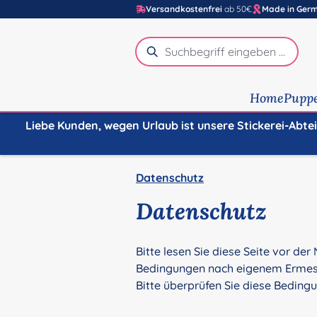
Versandkostenfrei
ab 50€
Made in Ger
m Hauptinhalt springen
Zur Suche springen
Zur Hauptnavigation springen
Home
Pupp
Liebe Kunden, wegen Urlaub ist unsere Stickerei-Abte
Datenschutz
Datenschutz
Bitte lesen Sie diese Seite vor der
Bedingungen nach eigenem Ermesse
Bitte überprüfen Sie diese Bedin