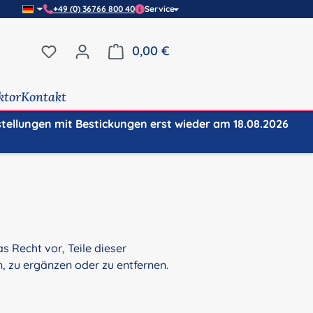
+49 (0) 36766 800 40
Service
Du hast 0 Produkte auf dem Merkzettel
0,00 €
Warenkorb enthält 0 Positi
ktor
Kontakt
stellungen mit Bestickungen erst wieder am 18.08.2026
s Recht vor, Teile dieser
 zu ergänzen oder zu entfernen.