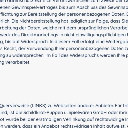
en datenschutzrechtlich Verantwortlichen zum Zweck der D
nen Gewinnspielvertrages bis zum Abschluss des Gewinnspiel
flichtung zur Bereitstellung der personenbezogenen Daten. Di
ich. Die Nichtbereitstellung hat lediglich zur Folge, dass S
arbeitung der Daten, welche mit dem ursprünglichen Verarbei
eck des Direktmarketings in nicht einwilligungspflichtigen
 bis auf Widerspruch. In diesem Fall erfolgt eine Weiterga
das Recht, der Verwendung Ihrer personenbezogenen Daten 
eilung zu widersprechen. Im Fall des Widerspruchs werden Ih
g verarbeitet.
uerverweise (LINKS) zu Webseiten anderer Anbieter. Für fre
ind, ist die Schildkröt-Puppen u. Spielwaren GmbH oder ihre
t wurde bei der erstmaligen Verlinkung auf rechtswidrige In
en werden, dass ein Angebot rechtswidrigen Inhalt aufweist,