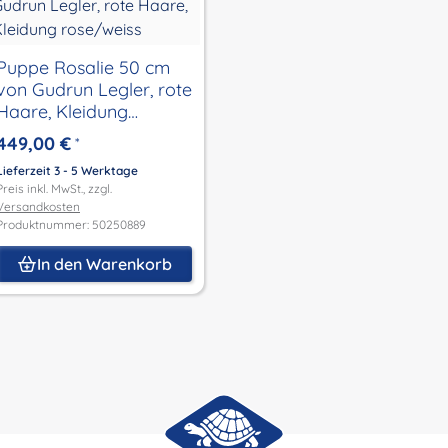
Puppe Rosalie 50 cm
von Gudrun Legler, rote
Haare, Kleidung
rose/weiss
449,00 €
*
Lieferzeit 3 - 5 Werktage
Preis inkl. MwSt., zzgl.
Versandkosten
Produktnummer: 50250889
In den Warenkorb