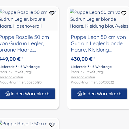
Puppe Rosalie 50 cm
Puppe Leon 50 cm von
von Gudrun Legler,
Gudrun Legler blonde
braune Haare,
Haare, Kleidung
Hasenoverall
blau/weiss
449,00 €
430,00 €
*
*
Lieferzeit 3 - 5 Werktage
Lieferzeit 3 - 5 Werktage
Preis inkl. MwSt., zzgl.
Preis inkl. MwSt., zzgl.
Versandkosten
Versandkosten
Produktnummer: 50250195
Produktnummer: 50450032
In den Warenkorb
In den Warenkorb