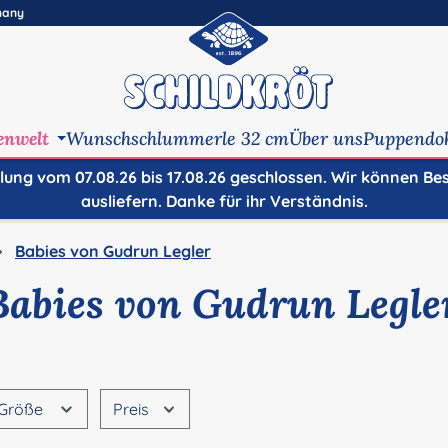
many
enwelt
Wunschschlummerle 32 cm
Über uns
Puppendo
ilung vom 07.08.26 bis 17.08.26 geschlossen. Wir können Be
ausliefern. Danke für ihr Verständnis.
Babies von Gudrun Legler
Babies von Gudrun Legle
Größe
Preis