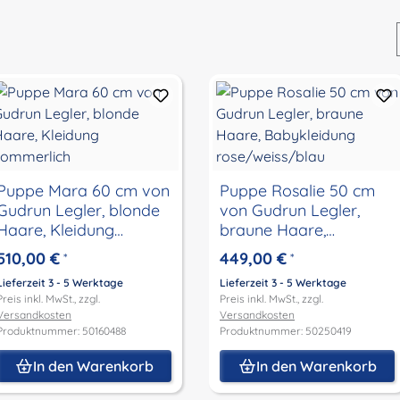
Puppe Mara 60 cm von
Puppe Rosalie 50 cm
Gudrun Legler, blonde
von Gudrun Legler,
Haare, Kleidung
braune Haare,
sommerlich
Babykleidung
510,00 €
449,00 €
*
*
rose/weiss/blau
Lieferzeit 3 - 5 Werktage
Lieferzeit 3 - 5 Werktage
Preis inkl. MwSt., zzgl.
Preis inkl. MwSt., zzgl.
Versandkosten
Versandkosten
Produktnummer: 50160488
Produktnummer: 50250419
In den Warenkorb
In den Warenkorb