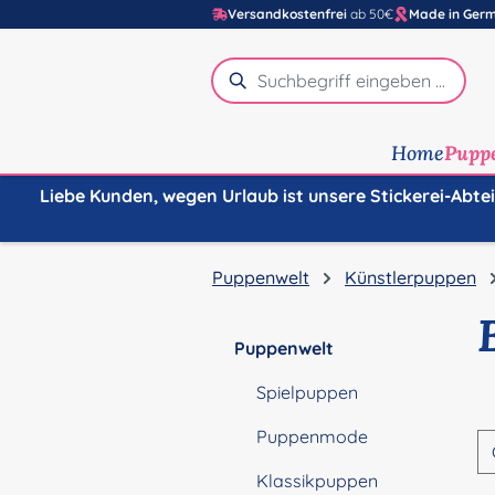
Versandkostenfrei
ab 50€
Made in Ger
m Hauptinhalt springen
Zur Suche springen
Zur Hauptnavigation springen
Home
Pupp
Liebe Kunden, wegen Urlaub ist unsere Stickerei-Abte
Puppenwelt
Künstlerpuppen
Puppenwelt
Spielpuppen
Puppenmode
Klassikpuppen