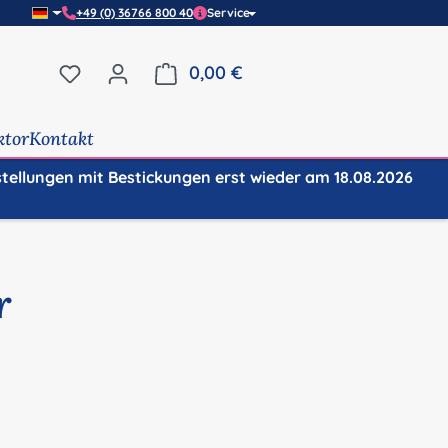
+49 (0) 36766 800 40
Service
Du hast 0 Produkte auf dem Merkzettel
0,00 €
Warenkorb enthält 0 Positi
ktor
Kontakt
stellungen mit Bestickungen erst wieder am 18.08.2026
r