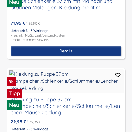
Puppe Schlenkerle 37 cm mit Malhaar und
Neu
braunen Malaugen, Kleidung maritim
71,95 €
*
85,50 €
Lieferzeit 3 - 5 Werktage
Preis inkl. MwSt., zzgl.
Versandkosten
Produktnummer: 6837145
Details
Rabatt
%
Tipp
Kleidung zu Puppe 37 cm
Neu
Strampelchen/Schlenkerle/Schlummerle/Len
chen ,Mäusekleidung
29,95 €
*
39,95 €
Lieferzeit 3 - 5 Werktage