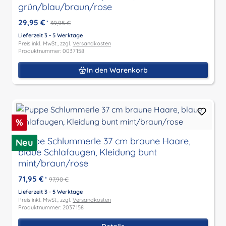
grün/blau/braun/rose
29,95 €
*
39,95 €
Lieferzeit 3 - 5 Werktage
Preis inkl. MwSt., zzgl.
Versandkosten
Produktnummer: 0037158
In den Warenkorb
Rabatt
%
Puppe Schlummerle 37 cm braune Haare,
Neu
blaue Schlafaugen, Kleidung bunt
mint/braun/rose
71,95 €
*
97,90 €
Lieferzeit 3 - 5 Werktage
Preis inkl. MwSt., zzgl.
Versandkosten
Produktnummer: 2037158