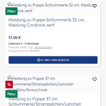
Neu
Kleidung zu Puppe Schlummerle 32 cm,
Kleidung Cordrock senf
37,00 €
*
Lieferzeit 3 - 5 Werktage
Preis inkl. MwSt., zzgl.
Versandkosten
Produktnummer: 0032347
In den Warenkorb
Rabatt
%
Neu
Kleidung zu Puppe 37 cm
Schlummerle/Strampelchen/Lenchen