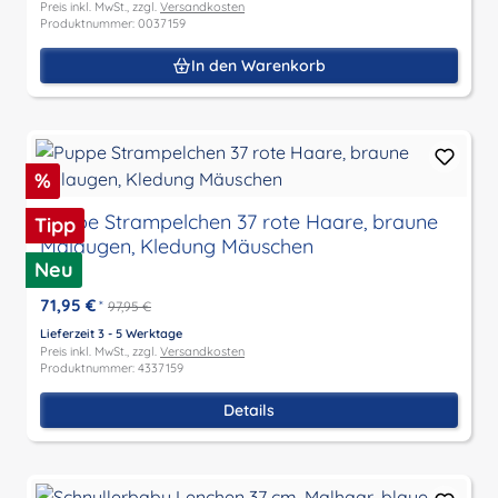
Preis inkl. MwSt., zzgl.
Versandkosten
Produktnummer: 0037159
In den Warenkorb
Rabatt
%
Puppe Strampelchen 37 rote Haare, braune
Tipp
Malaugen, Kledung Mäuschen
Neu
71,95 €
*
97,95 €
Lieferzeit 3 - 5 Werktage
Preis inkl. MwSt., zzgl.
Versandkosten
Produktnummer: 4337159
Details