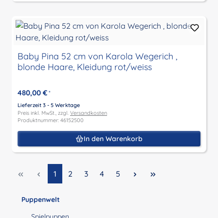
Baby Pina 52 cm von Karola Wegerich ,
blonde Haare, Kleidung rot/weiss
480,00 €
*
Lieferzeit 3 - 5 Werktage
Preis inkl. MwSt., zzgl.
Versandkosten
Produktnummer: 46152500
In den Warenkorb
Seite
Seite
Seite
Seite
Seite
1
2
3
4
5
Puppenwelt
Spielpuppen