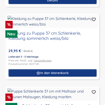
Details
Rabatt
%
Kleidung zu Puppe 37 cm Schlenkerle,
Neu
Kleidung sommerlich weiss/bla
29,95 €
*
39,95 €
Lieferzeit 3 - 5 Werktage
Preis inkl. MwSt., zzgl.
Versandkosten
Produktnummer: 0037145
In den Warenkorb
Rabatt
%