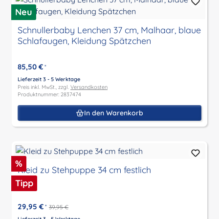
Neu
Schnullerbaby Lenchen 37 cm, Malhaar, blaue
Schlafaugen, Kleidung Spätzchen
85,50 €
*
Lieferzeit 3 - 5 Werktage
Preis inkl. MwSt., zzgl.
Versandkosten
Produktnummer: 2837474
In den Warenkorb
Rabatt
%
Kleid zu Stehpuppe 34 cm festlich
Tipp
29,95 €
*
39,95 €
Lieferzeit 3 - 5 Werktage