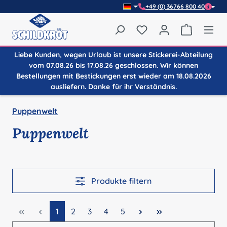
+49 (0) 36766 800 40
Zum Hauptinhalt springen
Du hast 0 Produkte auf
Warenkor
Liebe Kunden, wegen Urlaub ist unsere Stickerei-Abteilung
vom 07.08.26 bis 17.08.26 geschlossen. Wir können
Bestellungen mit Bestickungen erst wieder am 18.08.2026
ausliefern. Danke für ihr Verständnis.
Puppenwelt
Puppenwelt
Produkte filtern
Seite
Seite
Seite
Seite
Seite
1
2
3
4
5