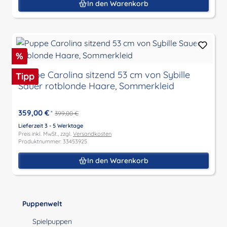
In den Warenkorb
Rabatt
%
Puppe Carolina sitzend 53 cm von Sybille
Tipp
Sauer rotblonde Haare, Sommerkleid
359,00 €
*
399,00 €
Lieferzeit 3 - 5 Werktage
Preis inkl. MwSt., zzgl.
Versandkosten
Produktnummer: 33453925
In den Warenkorb
Puppenwelt
Spielpuppen