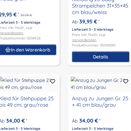
Strampelchen 31+35+45
cm blau/weiss
29,95 €
*
39,95 €
39,95 €
Ab
*
Lieferzeit 3 - 5 Werktage
Preis inkl. MwSt., zzgl.
Lieferzeit 3 - 5 Werktage
Versandkosten
Preis inkl. MwSt., zzgl.
Produktnummer: 0034928
Versandkosten
Produktnummer: 0031430M
In den Warenkorb
Details
Kleid für Stehpuppe 25
Anzug zu Jungen Gr. 25
bis 49 cm, grau/rose
+ 41 cm blau/grau
34,00 €
34,00 €
Ab
*
Ab
*
Lieferzeit 3 - 5 Werktage
Lieferzeit 3 - 5 Werktage