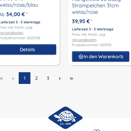
weiss/rose/blau
Strampelchen 31cm
weiss/rose
34,00 €
Ab
*
39,95 €
*
Lieferzeit 3 - 5 Werktage
Preis inkl. MwSt., zzgl.
Lieferzeit 3 - 5 Werktage
Versandkosten
Preis inkl. MwSt., zzgl.
Produktnummer: 0025108
Versandkosten
Produktnummer: 0031110
Details
In den Warenkorb
Seite
Seite
Seite
1
2
3