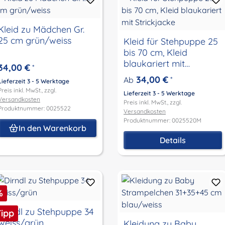
Kleid zu Mädchen Gr.
25 cm grün/weiss
Kleid für Stehpuppe 25
bis 70 cm, Kleid
blaukariert mit
34,00 €
*
Strickjacke
34,00 €
Ab
*
Lieferzeit 3 - 5 Werktage
Preis inkl. MwSt., zzgl.
Lieferzeit 3 - 5 Werktage
Versandkosten
Preis inkl. MwSt., zzgl.
Produktnummer: 0025522
Versandkosten
Produktnummer: 0025520M
In den Warenkorb
Details
abatt
%
Dirndl zu Stehpuppe 34
Tipp
weiss/grün
Kleidung zu Baby