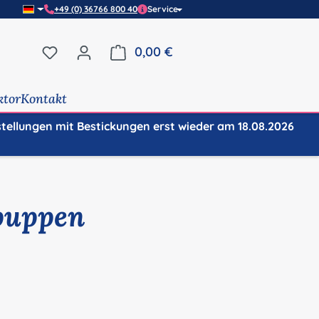
+49 (0) 36766 800 40
Service
Du hast 0 Produkte auf dem Merkzettel
0,00 €
Warenkorb enthält 0 Positi
ktor
Kontakt
stellungen mit Bestickungen erst wieder am 18.08.2026
puppen