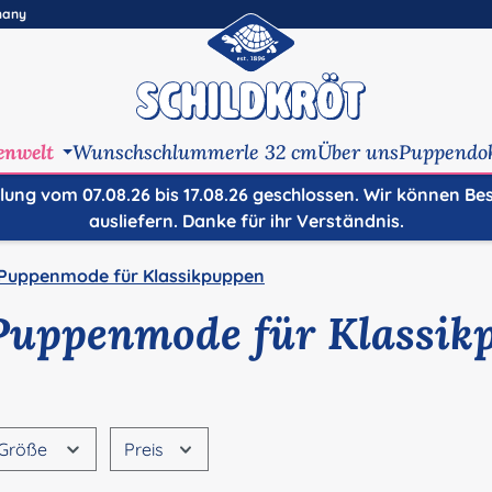
many
enwelt
Wunschschlummerle 32 cm
Über uns
Puppendo
ilung vom 07.08.26 bis 17.08.26 geschlossen. Wir können Be
ausliefern. Danke für ihr Verständnis.
Puppenmode für Klassikpuppen
Puppenmode für Klassik
Größe
Preis