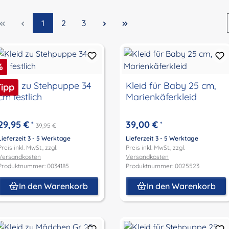
Seite
Seite
Seite
1
2
3
abatt
%
Kleid zu Stehpuppe 34
Kleid für Baby 25 cm,
Tipp
cm festlich
Marienkäferkleid
29,95 €
39,00 €
*
*
39,95 €
Lieferzeit 3 - 5 Werktage
Lieferzeit 3 - 5 Werktage
Preis inkl. MwSt., zzgl.
Preis inkl. MwSt., zzgl.
Versandkosten
Versandkosten
Produktnummer: 0034185
Produktnummer: 0025523
In den Warenkorb
In den Warenkorb