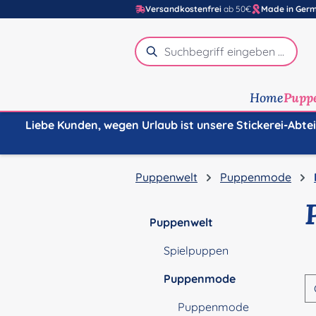
Versandkostenfrei
ab 50€
Made in Ger
m Hauptinhalt springen
Zur Suche springen
Zur Hauptnavigation springen
Home
Pupp
Liebe Kunden, wegen Urlaub ist unsere Stickerei-Abte
Puppenwelt
Puppenmode
Puppenwelt
Spielpuppen
Puppenmode
Puppenmode