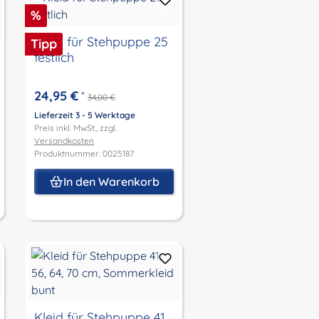
Rabatt
%
Kleid für Stehpuppe 25
Tipp
festlich
24,95 €
*
34,00 €
Lieferzeit 3 - 5 Werktage
Preis inkl. MwSt., zzgl.
Versandkosten
Produktnummer: 0025187
In den Warenkorb
Kleid für Stehpuppe 41,