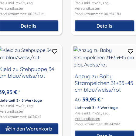
Preis inkl. MwSt., zzgl.
Preis inkl. MwSt., zzgl.
Versandkosten
Versandkosten
Produktnummer: 0025431M
Produktnummer: 0025427M
Details
Details
Kleid zu Stehpuppe 34
cm blau/weiss/rot
Anzug zu Baby
Strampelchen 31+35+45
cm blau/weiss/rot
39,95 €
*
39,95 €
Ab
*
Lieferzeit 3 - 5 Werktage
Preis inkl. MwSt., zzgl.
Lieferzeit 3 - 5 Werktage
Versandkosten
Preis inkl. MwSt., zzgl.
Produktnummer: 0034747
Versandkosten
Produktnummer: 0031429M
In den Warenkorb
Details