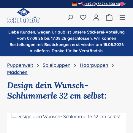
+49 (0) 36766 800 40
Zum Hauptinhalt springen
Du hast 0 Produkte auf
Warenkor
Liebe Kunden, wegen Urlaub ist unsere Stickerei-Abteilung
vom 07.08.26 bis 17.08.26 geschlossen. Wir können
Bestellungen mit Bestickungen erst wieder am 18.08.2026
ausliefern. Danke für ihr Verständnis.
Puppenwelt
Spielpuppen
Haarpuppen
Mädchen
Design dein Wunsch-
Schlummerle 32 cm selbst:
Bildergalerie überspringen