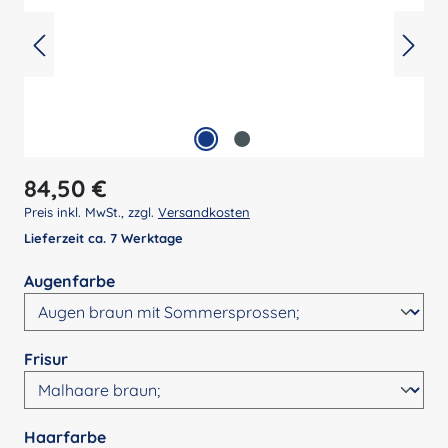
Regulärer Preis:
84,50 €
Preis inkl. MwSt., zzgl.
Versandkosten
Lieferzeit ca. 7 Werktage
auswählen
Augenfarbe
auswählen
Frisur
auswählen
Haarfarbe