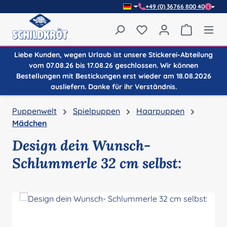
+49 (0) 36766 800 40
Zum Hauptinhalt springen
Du hast 0 Produkte auf
Warenkor
Liebe Kunden, wegen Urlaub ist unsere Stickerei-Abteilung
vom 07.08.26 bis 17.08.26 geschlossen. Wir können
Bestellungen mit Bestickungen erst wieder am 18.08.2026
ausliefern. Danke für ihr Verständnis.
Puppenwelt
Spielpuppen
Haarpuppen
Mädchen
Design dein Wunsch-
Schlummerle 32 cm selbst:
Bildergalerie überspringen