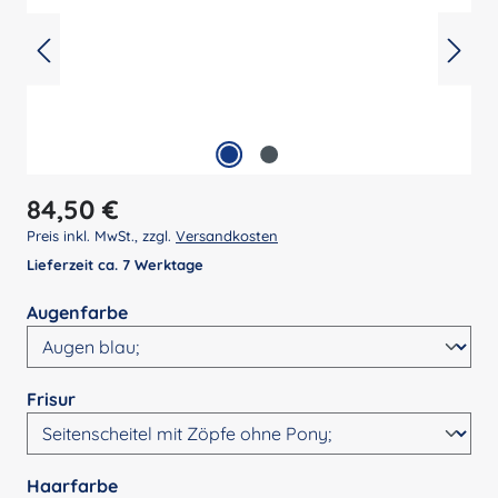
Regulärer Preis:
84,50 €
Preis inkl. MwSt., zzgl.
Versandkosten
Lieferzeit ca. 7 Werktage
auswählen
Augenfarbe
auswählen
Frisur
auswählen
Haarfarbe