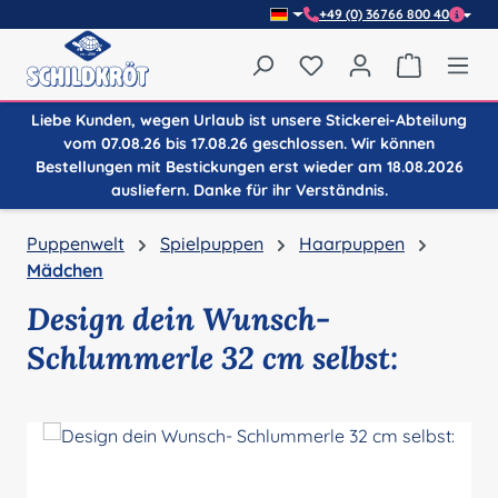
+49 (0) 36766 800 40
Zum Hauptinhalt springen
Du hast 0 Produkte auf
Warenkor
Liebe Kunden, wegen Urlaub ist unsere Stickerei-Abteilung
vom 07.08.26 bis 17.08.26 geschlossen. Wir können
Bestellungen mit Bestickungen erst wieder am 18.08.2026
ausliefern. Danke für ihr Verständnis.
Puppenwelt
Spielpuppen
Haarpuppen
Mädchen
Design dein Wunsch-
Schlummerle 32 cm selbst:
Bildergalerie überspringen