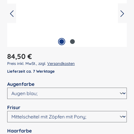
Regulärer Preis:
84,50 €
Preis inkl. MwSt., zzgl.
Versandkosten
Lieferzeit ca. 7 Werktage
auswählen
Augenfarbe
auswählen
Frisur
auswählen
Haarfarbe