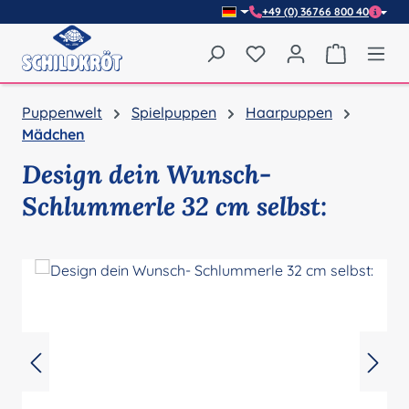
+49 (0) 36766 800 40
Zum Hauptinhalt springen
Du hast 0 Produkte auf
Warenkor
Puppenwelt
Spielpuppen
Haarpuppen
Mädchen
Design dein Wunsch-
Schlummerle 32 cm selbst:
Bildergalerie überspringen