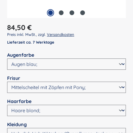
Regulärer Preis:
84,50 €
Preis inkl. MwSt., zzgl.
Versandkosten
Lieferzeit ca. 7 Werktage
auswählen
Augenfarbe
auswählen
Frisur
auswählen
Haarfarbe
auswählen
Kleidung