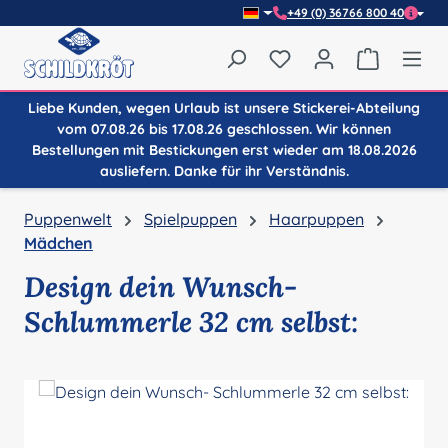
+49 (0) 36766 800 40
Zum Hauptinhalt springen
Du hast 0 Produkte auf
Warenkor
Liebe Kunden, wegen Urlaub ist unsere Stickerei-Abteilung
vom 07.08.26 bis 17.08.26 geschlossen. Wir können
Bestellungen mit Bestickungen erst wieder am 18.08.2026
ausliefern. Danke für ihr Verständnis.
Puppenwelt
Spielpuppen
Haarpuppen
Mädchen
Design dein Wunsch-
Schlummerle 32 cm selbst:
Bildergalerie überspringen