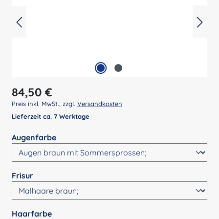
Regulärer Preis:
84,50 €
Preis inkl. MwSt., zzgl.
Versandkosten
Lieferzeit ca. 7 Werktage
auswählen
Augenfarbe
auswählen
Frisur
auswählen
Haarfarbe