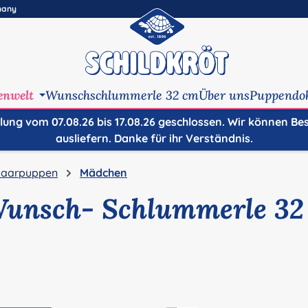
many
enwelt
Wunschschlummerle 32 cm
Über uns
Puppendo
ilung vom 07.08.26 bis 17.08.26 geschlossen. Wir können Be
ausliefern. Danke für ihr Verständnis.
aarpuppen
Mädchen
Wunsch- Schlummerle 32