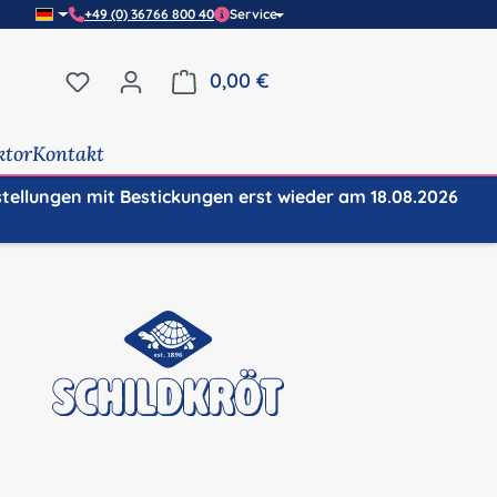
+49 (0) 36766 800 40
Service
Du hast 0 Produkte auf dem Merkzettel
0,00 €
Warenkorb enthält 0 Positi
ktor
Kontakt
stellungen mit Bestickungen erst wieder am 18.08.2026