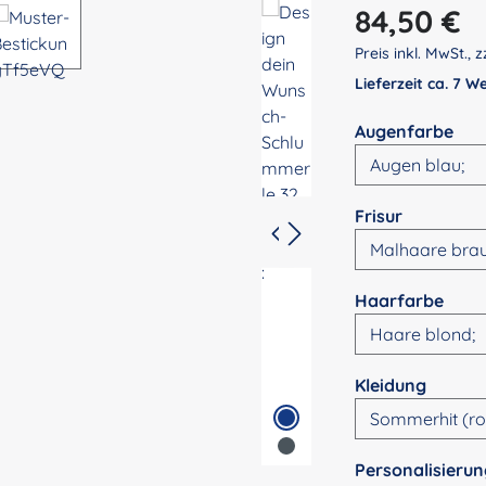
Regulärer Preis:
84,50 €
Preis inkl. MwSt., z
Lieferzeit ca. 7 
aus
Augenfarbe
auswähle
Frisur
ausw
Haarfarbe
auswä
Kleidung