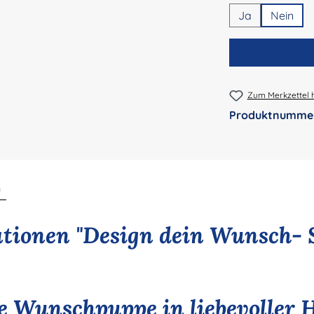
Ja
Nein
Zum Merkzettel 
Produktnumme
n
tionen "Design dein Wunsch- 
le Wunschpuppe in liebevoller 