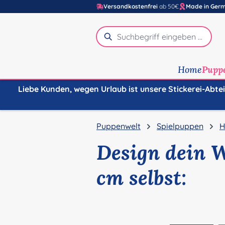
Versandkostenfrei
ab 50€
Made in Ger
m Hauptinhalt springen
Zur Suche springen
Zur Hauptnavigation springen
Home
Pupp
Liebe Kunden, wegen Urlaub ist unsere Stickerei-Abte
Puppenwelt
Spielpuppen
H
Design dein 
cm selbst:
Bildergalerie überspringen