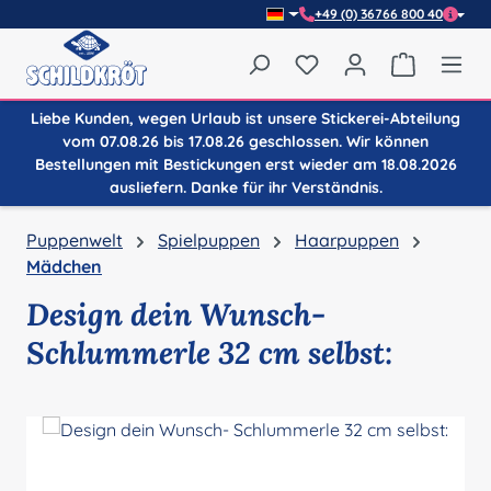
+49 (0) 36766 800 40
Zum Hauptinhalt springen
Du hast 0 Produkte auf
Warenkor
Liebe Kunden, wegen Urlaub ist unsere Stickerei-Abteilung
vom 07.08.26 bis 17.08.26 geschlossen. Wir können
Bestellungen mit Bestickungen erst wieder am 18.08.2026
ausliefern. Danke für ihr Verständnis.
Puppenwelt
Spielpuppen
Haarpuppen
Mädchen
Design dein Wunsch-
Schlummerle 32 cm selbst:
Bildergalerie überspringen