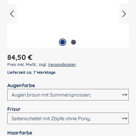
Regulärer Preis:
84,50 €
Preis inkl. MwSt., zzgl.
Versandkosten
Lieferzeit ca. 7 Werktage
auswählen
Augenfarbe
auswählen
Frisur
auswählen
Haarfarbe