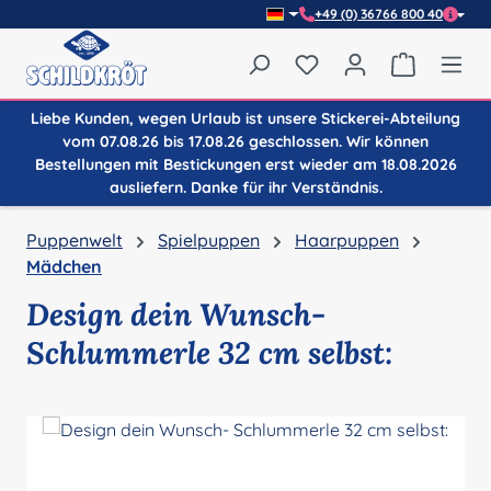
+49 (0) 36766 800 40
Zum Hauptinhalt springen
Du hast 0 Produkte auf
Warenkor
Liebe Kunden, wegen Urlaub ist unsere Stickerei-Abteilung
vom 07.08.26 bis 17.08.26 geschlossen. Wir können
Bestellungen mit Bestickungen erst wieder am 18.08.2026
ausliefern. Danke für ihr Verständnis.
Puppenwelt
Spielpuppen
Haarpuppen
Mädchen
Design dein Wunsch-
Schlummerle 32 cm selbst:
Bildergalerie überspringen