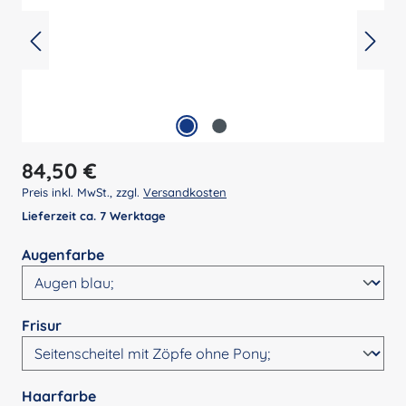
Regulärer Preis:
84,50 €
Preis inkl. MwSt., zzgl.
Versandkosten
Lieferzeit ca. 7 Werktage
auswählen
Augenfarbe
auswählen
Frisur
auswählen
Haarfarbe