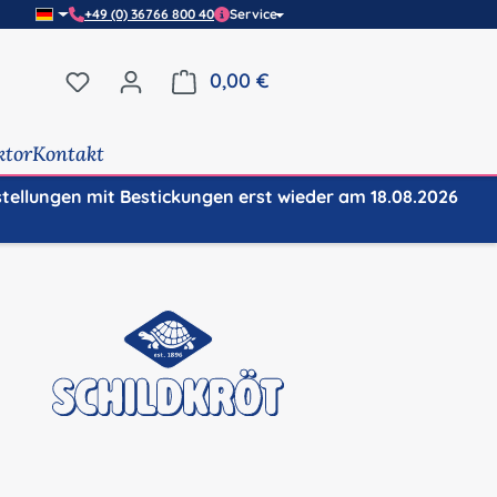
+49 (0) 36766 800 40
Service
Du hast 0 Produkte auf dem Merkzettel
0,00 €
Warenkorb enthält 0 Positi
ktor
Kontakt
stellungen mit Bestickungen erst wieder am 18.08.2026