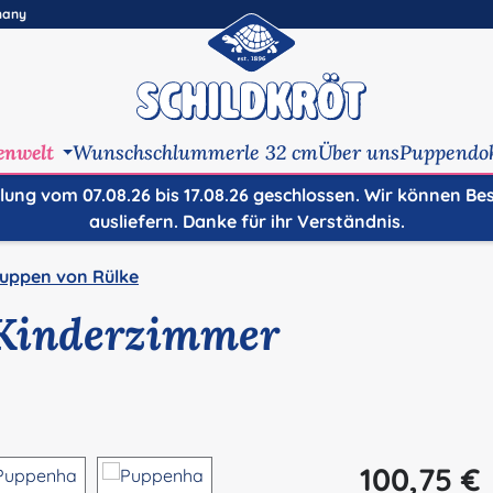
many
enwelt
Wunschschlummerle 32 cm
Über uns
Puppendo
ilung vom 07.08.26 bis 17.08.26 geschlossen. Wir können Be
ausliefern. Danke für ihr Verständnis.
uppen von Rülke
Kinderzimmer
Regulärer Preis:
100,75 €