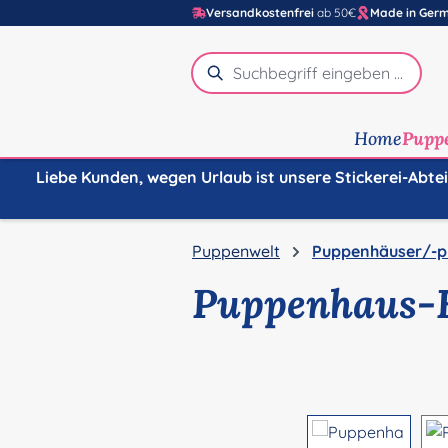
Versandkostenfrei
ab 50€
Made in Ger
m Hauptinhalt springen
Zur Suche springen
Zur Hauptnavigation springen
Home
Pupp
Liebe Kunden, wegen Urlaub ist unsere Stickerei-Abte
Puppenwelt
Puppenhäuser/-p
Puppenhaus-
Bildergalerie überspringen