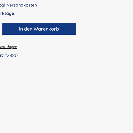
zgl.
Versandkosten
Werktage
zahl: Gib den gewünschten Wert ein ode
In den Warenkorb
hinzufügen
r:
22880